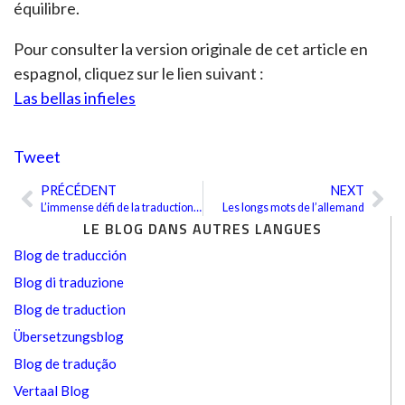
équilibre.
Pour consulter la version originale de cet article en
espagnol, cliquez sur le lien suivant :
Las bellas infieles
Tweet
PRÉCÉDENT
NEXT
Précédent
Sui
L’immense défi de la traduction à la Commission européenne
Les longs mots de l’allemand
LE BLOG DANS AUTRES LANGUES
Blog de traducción
Blog di traduzione
Blog de traduction
Übersetzungsblog
Blog de tradução
Vertaal Blog