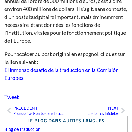
annuel de l’ordre de 300 millions d’euros, c’est à dire
environ 400 millions de dollars. Il s’agit, sans conteste,
d’un poste budgétaire important, mais éminemment
nécessaire, étant données les fonctions de
l’institution, vitales pour le fonctionnement politique
de l’Europe.
Pour accéder au post original en espagnol, cliquez sur
le lien suivant :
El inmenso desafío de la traducción en la Comisión
Europea
Tweet
PRÉCÉDENT
NEXT
Précédent
Sui
Pourquoi a-t-on besoin de traductions ?
Les belles infidèles
LE BLOG DANS AUTRES LANGUES
Blog de traducción