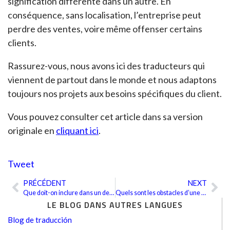
signification différente dans un autre. En
conséquence, sans localisation, l’entreprise peut
perdre des ventes, voire même offenser certains
clients.
Rassurez-vous, nous avons ici des traducteurs qui
viennent de partout dans le monde et nous adaptons
toujours nos projets aux besoins spécifiques du client.
Vous pouvez consulter cet article dans sa version
originale en
cliquant ici
.
Tweet
PRÉCÉDENT
NEXT
Précédent
Sui
Que doit-on inclure dans un devis de traduction ?
Quels sont les obstacles d’une traduction littéraire ?
LE BLOG DANS AUTRES LANGUES
Blog de traducción