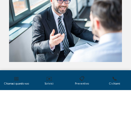
📅
✉️
📋
📞
Chiamaci quando vuo
Scrivici
Preventivo
Ci chiami
Lo sapevate?