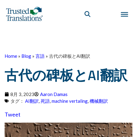
Home
»
Blog
»
言語
»
古代の碑板とAI翻訳
古代の碑板とAI翻訳
8月 3, 2023
Aaron Damas
タグ：
AI翻訳
,
死語
,
machine vertaling
,
機械翻訳
Tweet