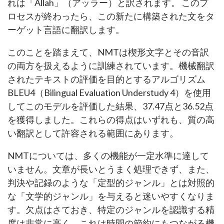
れは「Allah」（アッラー）と訳されます。 このプ
ロセスが終わったら、この新たに構築された文をタ
ーゲット言語に翻訳します。
このことを踏まえて、NMTは楔形文字とその音訳
の両方を扱えるように訓練されています。機械翻訳
されたテキストの評価を目的とするアルゴリズム
BLEU4（Bilingual Evaluation Understudy 4）を使用
してこのモデルを評価した結果、37.47点と36.52点
を獲得しました。これらの得点はいずれも、質の高
い翻訳として許容される範囲にあります。
NMTについては、多くの機能が一定水準に達して
いません。文章が長いとうまく処理できず、また、
判決や記録のような「定型的ジャンル」とは対照的
な「文学的ジャンル」を与えると迷いやすくなりま
す。欠点はさておき、特定のジャンルを認識する精
度は非常に高く、これは時間の節約にもつながる機