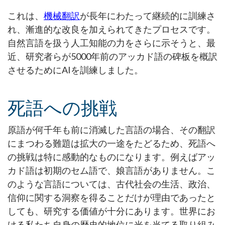
これは、
機械翻訳
が長年にわたって継続的に訓練さ
れ、漸進的な改良を加えられてきたプロセスです。
自然言語を扱う人工知能の力をさらに示そうと、最
近、研究者らが5000年前のアッカド語の碑板を概訳
させるためにAIを訓練しました。
死語への挑戦
原語が何千年も前に消滅した言語の場合、その翻訳
にまつわる難題は拡大の一途をたどるため、死語へ
の挑戦は特に感動的なものになります。例えばアッ
カド語は初期のセム語で、娘言語がありません。こ
のような言語については、古代社会の生活、政治、
信仰に関する洞察を得ることだけが理由であったと
しても、研究する価値が十分にあります。世界にお
ける私たち自身の歴史的地位に光を当てる取り組み