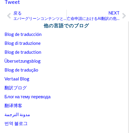
Tweet
戻る
NEXT
Prev
Ne
エバーグリーンコンテンツとトレンドコンテンツ：多言語
亡命申請におけるAI翻訳の危険性
他の言語でのブログ
Blog de traducción
Blog di traduzione
Blog de traduction
Übersetzungsblog
Blog de tradução
Vertaal Blog
翻訳ブログ
Блог на тему перевода
翻译博客
مدونة الترجمة
번역 블로그