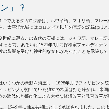
ーン」？
1 つであるタガログ語は、ハワイ語、マオリ語、マレ
ら、太平洋地域にはコロンビア以前の言語の記録はほと
。9 世紀に遡るこの古代の石板には、ジャワ語、マレー
ずっと前、あるいは1521年3月に探検家フェルディナ
教の影響を受けた神秘的な文化があったことを示唆して
いくつかの暴動を鎮圧し、1898年までフィリピンを
ィリピン人が抱いていた独立の希望は打ち砕かれ、米国
構造の近代化と都市化による大幅な経済改革と教育改革が
、1946 年に独立共和国として承認されました。この