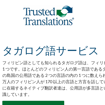
タガログ語サービス
フィリピン語としても知られるタガログ語は、フィリ
1 つです。ほとんどのフィリピン人の第一言語である
の島国の公用語である 2 つの言語の内の 1 つに数えられて
万人のフィリピン人が 170 以上の言語と方言を話し
に在籍するネイティブ翻訳者達は、公用語が多言語と
識しています。