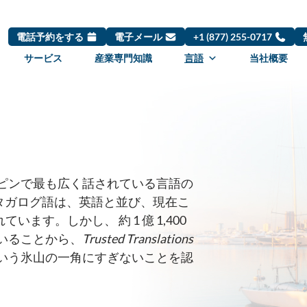
電話予約をする
電子メール
+1 (877) 255-0717
サービス
産業専門知識
言語
当社概要
ピンで最も広く話されている言語の
タガログ語は、英語と並び、現在こ
います。しかし、 約 1 億 1,400
ていることから、
Trusted Translations
いう氷山の一角にすぎないことを認