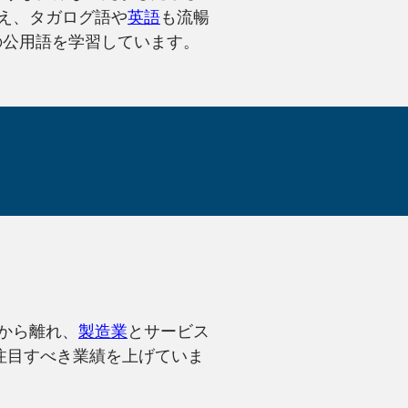
え、タガログ語や
英語
も流暢
の公用語を学習しています。
フィリピン語
から離れ、
製造業
とサービス
注目すべき業績を上げていま