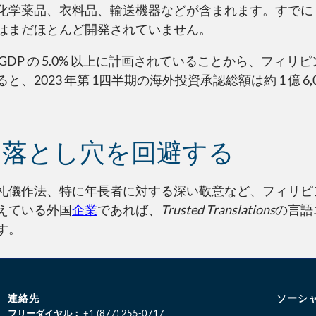
化学薬品、衣料品、輸送機器などが含まれます。すでに 5
はまだほとんど開発されていません。
DP の 5.0% 以上に計画されていることから、フィリ
23 年第 1四半期の海外投資承認総額は約 1 億 6,00
的落とし穴を回避する
礼儀作法、特に年長者に対する深い敬意など、フィリピ
えている外国
企業
であれば、
Trusted Translations
の言語
す。
連絡先
ソーシ
フリーダイヤル：
+1 (877) 255-0717