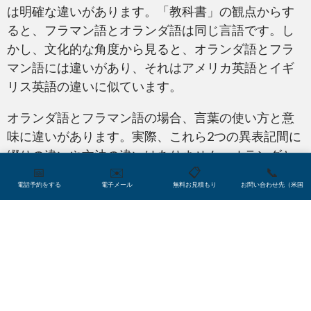
は明確な違いがあります。「教科書」の観点からす
ると、フラマン語とオランダ語は同じ言語です。し
かし、文化的な角度から見ると、オランダ語とフラ
マン語には違いがあり、それはアメリカ英語とイギ
リス英語の違いに似ています。
オランダ語とフラマン語の場合、言葉の使い方と意
味に違いがあります。実際、これら2つの異表記間に
綴りの違いや文法の違いはありません。オランダと
📅
✉️
📋
📞
フランダースでは比較的統一されたオランダ語が使
電話予約をする
電子メール
無料お見積もり
お問い合わせ先（米国
用されていますが、違いはあります。
Trusted
Translations
は、これらの微妙ながらも重要な違いを
理解しており、オランダ語翻訳とフラマン語翻訳を
ターゲットの読者に合わせて調整します。