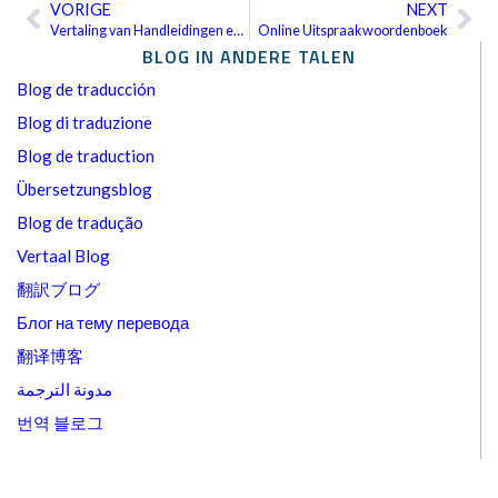
VORIGE
NEXT
Vorige
Vo
Vertaling van Handleidingen en Handboeken
Online Uitspraakwoordenboek
BLOG IN ANDERE TALEN
Blog de traducción
Blog di traduzione
Blog de traduction
Übersetzungsblog
Blog de tradução
Vertaal Blog
翻訳ブログ
Блог на тему перевода
翻译博客
مدونة الترجمة
번역 블로그