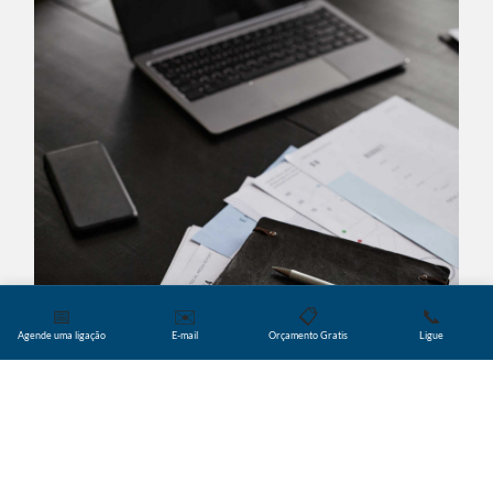
📅
✉️
📋
📞
Agende uma ligação
E-mail
Orçamento Gratis
Ligue