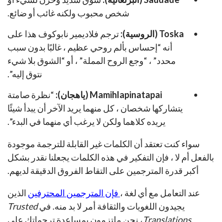
شخص محبوب ولكنه غائب أو ضائع.
Toska (الروسية):
ترجم فلاديمير نابوكوف هذا على
أنه “إحساس بألم روحي عظيم ، غالبًا بدون سبب
محدد” ، “وجع الروح المملة” ، أو “الشوق بلا شيء
نتوق إليه”.
Mamihlapinatapai (ياهجان):
“نظرة صامتة
يتشاركها شخصان ، كل منهما يريد الآخر أن يبدأ شيئًا
يريده كلاهما ولكن لا يرغب أي منهما في البدء”.
سواء كنت تعتقد أن الكلمات غير القابلة للترجمة موجودة
بالفعل أم لا ، فإن التفكير في هذه الكلمات يجعلنا نقدر بشكل
أكبر قدرة المترجمين على التقاط الفروق الدقيقة لديهم.
عند التعامل مع أي لغة ،
فإن المترجمين المحترفين
الذين
يجيدون اللغويات والثقافة أمر لا بد منه. في
Trusted
Translations
، نحن ملتزمون بمساعدة ترجماتك على