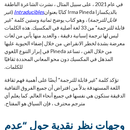
في عام 2021 ، على سبيل المثال ، نشرت الشاعرة الناطقة
بالديكسازا Irma Pineda كتابًا بعنوان
Intraducibles
(
غير
قابل للترجمة
)
،
وهو كتاب يوضح ثمانية وستين كلمة “غير
قابلة للترجمة” من 33 لغة أصلية في المكسيك. هذه الكلمات
ليس لها ترجمة إسبانية دقيقة ، والعديد منها يأتي من لغات
معرضة بشدة لخطر الانقراض. من خلال إضفاء الحيوية عليها
من خلال الفن ، تساعد Pineda في إبراز التنوع اللغوي
المذهل في المكسيك دون محو المعاني المحددة ثقافيًا
للكلمات.
تؤكد كلمة “غير قابلة للترجمة” أيضًا على أهمية فهم ثقافة
اللغة المستهدفة بدلاً من افتراض أن جميع الفروق الثقافية
الدقيقة ستكون هي نفسها في جميع أنحاء العالم. كما يعلم أي
مترجم محترف ، فإن السياق هو المفتاح.
وجهات نظر نقدية حول “عدم