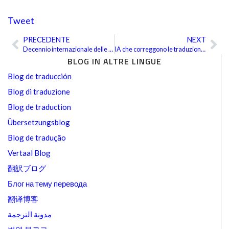
Tweet
PRECEDENTE
NEXT
Precedente
Suc
Decennio internazionale delle lingue indigene
IA che correggono le traduzioni fatte a mano?
BLOG IN ALTRE LINGUE
Blog de traducción
Blog di traduzione
Blog de traduction
Übersetzungsblog
Blog de tradução
Vertaal Blog
翻訳ブログ
Блог на тему перевода
翻译博客
مدونة الترجمة