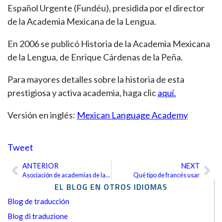
Español Urgente (Fundéu), presidida por el director
de la Academia Mexicana de la Lengua.
En 2006 se publicó Historia de la Academia Mexicana
de la Lengua, de Enrique Cárdenas de la Peña.
Para mayores detalles sobre la historia de esta
prestigiosa y activa academia, haga clic
aquí.
Versión en inglés:
Mexican Language Academy
Tweet
ANTERIOR
NEXT
Ant
Sig
Asociación de academias de la lengua española
Qué tipo de francés usar
EL BLOG EN OTROS IDIOMAS
Blog de traducción
Blog di traduzione