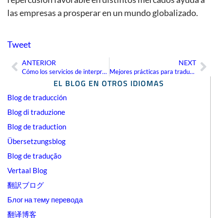
las empresas a prosperar en un mundo globalizado.
Tweet
ANTERIOR
NEXT
Ant
Sig
Cómo los servicios de interpretación remota por video están transformando la comunicación empresarial global
Mejores prácticas para traducir documentos financieros con precisión
EL BLOG EN OTROS IDIOMAS
Blog de traducción
Blog di traduzione
Blog de traduction
Übersetzungsblog
Blog de tradução
Vertaal Blog
翻訳ブログ
Блог на тему перевода
翻译博客