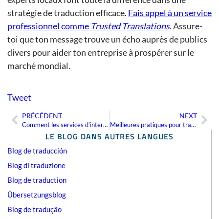
stratégie de traduction efficace.
Fais appel à un service
professionnel comme
Trusted Translations
. Assure-
toi que ton message trouve un écho auprès de publics
divers pour aider ton entreprise à prospérer sur le
marché mondial.
Tweet
PRÉCÉDENT
NEXT
Précédent
Sui
Comment les services d’interprétation vidéo à distance transforment la communication commerciale mondiale
Meilleures pratiques pour traduire des documents financiers avec précision
LE BLOG DANS AUTRES LANGUES
Blog de traducción
Blog di traduzione
Blog de traduction
Übersetzungsblog
Blog de tradução