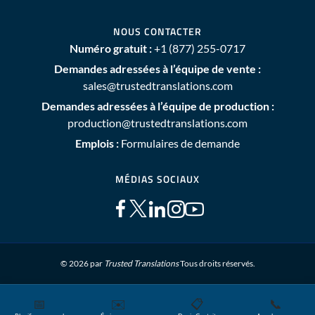
NOUS CONTACTER
Numéro gratuit :
+1 (877) 255-0717
Demandes adressées à l’équipe de vente :
sales@trustedtranslations.com
Demandes adressées à l’équipe de production :
production@trustedtranslations.com
Emplois :
Formulaires de demande
MÉDIAS SOCIAUX
© 2026 par
Trusted Translations
Tous droits réservés.
📅
✉️
📋
📞
Plan du site
Conditions générales
Politique de Confidentialité