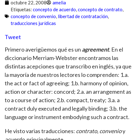
octubre 22, 2008
amelia
Etiquetas:
concepto de acuerdo
,
concepto de contrato
,
concepto de convenio
,
libertad de contratación
,
traducciones jurídicas
Tweet
Primero averigüemos qué es un
agreement
. En el
diccionario Merriam-Webster encontramos las
distintas acepciones que transcribo en inglés, ya que
la mayoría de nuestros lectores lo comprenden: 1.a.
the act or fact of agreeing; 1.b. harmony of opinion,
action or character: concord; 2.a. an arrangement as
to a course of action; 2.b. compact, treaty; 3.a. a
contract duly executed and legally binding; 3.b. the
language or instrument embodying such a contract.
He visto varias traducciones:
contrato
,
convenio
y
acuerdo
, principalmente.