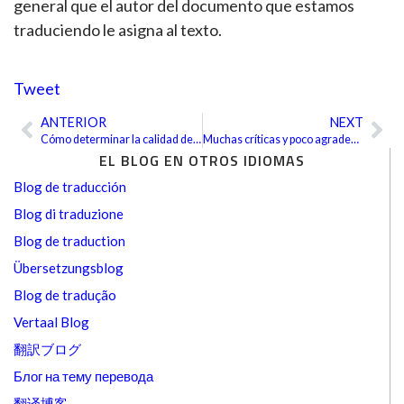
general que el autor del documento que estamos
traduciendo le asigna al texto.
Tweet
ANTERIOR
NEXT
Ant
Sig
Cómo determinar la calidad de una traducción
Muchas críticas y poco agradecimiento
EL BLOG EN OTROS IDIOMAS
Blog de traducción
Blog di traduzione
Blog de traduction
Übersetzungsblog
Blog de tradução
Vertaal Blog
翻訳ブログ
Блог на тему перевода
翻译博客