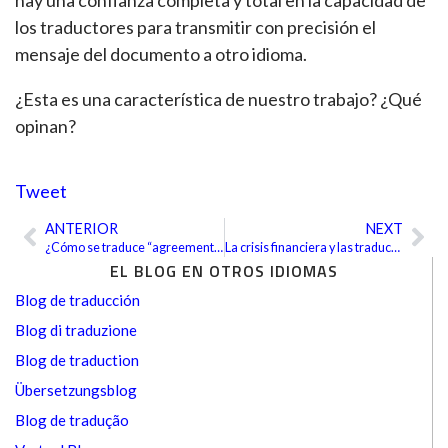
los traductores para transmitir con precisión el
mensaje del documento a otro idioma.
¿Esta es una característica de nuestro trabajo? ¿Qué
opinan?
Tweet
ANTERIOR
NEXT
Ant
Sig
¿Cómo se traduce “agreement” en un contexto legal?
La crisis financiera y las traducciones
EL BLOG EN OTROS IDIOMAS
Blog de traducción
Blog di traduzione
Blog de traduction
Übersetzungsblog
Blog de tradução