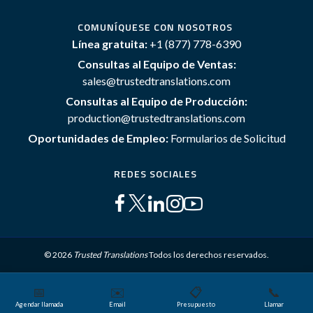
COMUNÍQUESE CON NOSOTROS
Línea gratuita:
+1 (877) 778-6390
Consultas al Equipo de Ventas:
sales@trustedtranslations.com
Consultas al Equipo de Producción:
production@trustedtranslations.com
Oportunidades de Empleo:
Formularios de Solicitud
REDES SOCIALES
© 2026
Trusted Translations
Todos los derechos reservados.
📅
✉️
📋
📞
Mapa del sitio
Términos y Condiciones
Política de privacidad
Agendar llamada
Email
Presupuesto
Llamar