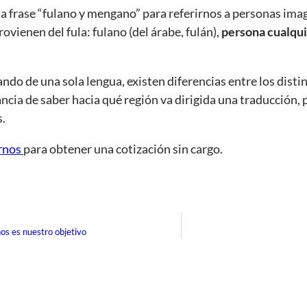
sta frase “fulano y mengano” para referirnos a personas im
ovienen del fula: fulano (del árabe, fulán),
persona cualqu
ndo de una sola lengua, existen diferencias entre los distin
cia de saber hacia qué región va dirigida una traducción, p
s.
rnos
para obtener una cotización sin cargo.
hos es nuestro objetivo