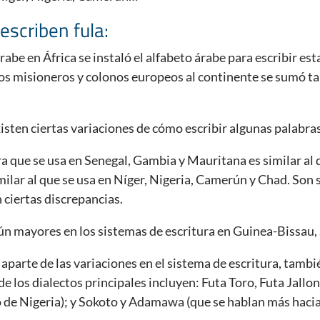
escriben fula:
abe en África se instaló el alfabeto árabe para escribir est
los misioneros y colonos europeos al continente se sumó ta
sten ciertas variaciones de cómo escribir algunas palabras
ra que se usa en Senegal, Gambia y Mauritana es similar al 
milar al que se usa en Níger, Nigeria, Camerún y Chad. Son 
 ciertas discrepancias.
ún mayores en los sistemas de escritura en Guinea-Bissau, 
aparte de las variaciones en el sistema de escritura, tambi
de los dialectos principales incluyen: Futa Toro, Futa Jallo
ro de Nigeria); y Sokoto y Adamawa (que se hablan más hacia 