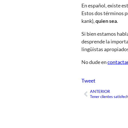
En español, existe e
Estos dos términos pr
kank),
quien sea
.
Si bien estamos habla
desprende la importan
lingüistas apropiado
No dude en
contacta
Tweet
ANTERIOR
Ant
Tener clientes satisfec