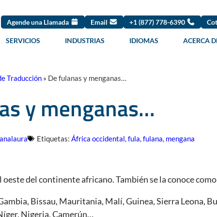
Agende una Llamada
Email
+1 (877) 778-6390
Cot
SERVICIOS
INDUSTRIAS
IDIOMAS
ACERCA D
de Traducción
»
De fulanas y menganas…
nas y menganas…
analaura
Etiquetas:
África occidental
,
fula
,
fulana
,
mengana
l oeste del continente africano. También se la conoce como 
Gambia, Bissau, Mauritania, Malí, Guinea, Sierra Leona, Bu
Níger, Nigeria, Camerún…