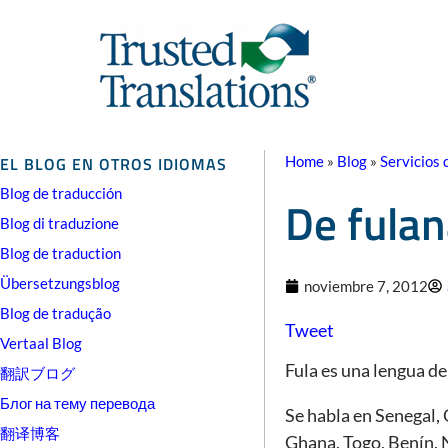
EL BLOG EN OTROS IDIOMAS
Home
»
Blog
»
Servicios 
Blog de traducción
De fula
Blog di traduzione
Blog de traduction
Übersetzungsblog
noviembre 7, 2012
Blog de tradução
Tweet
Vertaal Blog
Fula es una lengua de
翻訳ブログ
Блог на тему перевода
Se habla en Senegal, 
翻译博客
Ghana, Togo, Benín, 