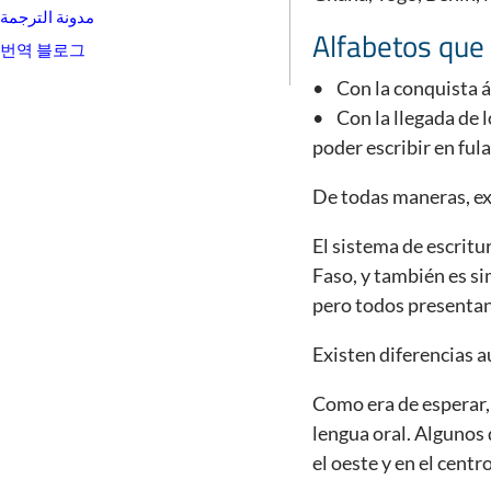
مدونة الترجمة
Alfabetos que 
번역 블로그
• Con la conquista ár
• Con la llegada de 
poder escribir en fula
De todas maneras, exi
El sistema de escritu
Faso, y también es si
pero todos presentan
Existen diferencias a
Como era de esperar, 
lengua oral. Algunos 
el oeste y en el cent