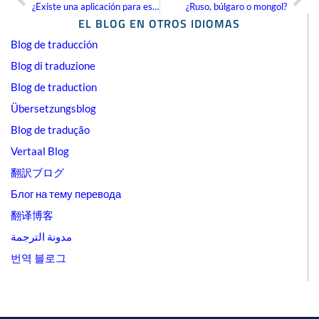
Ant
Sig
¿Existe una aplicación para eso? Parte II
¿Ruso, búlgaro o mongol?
EL BLOG EN OTROS IDIOMAS
Blog de traducción
Blog di traduzione
Blog de traduction
Übersetzungsblog
Blog de tradução
Vertaal Blog
翻訳ブログ
Блог на тему перевода
翻译博客
مدونة الترجمة
번역 블로그