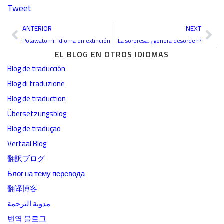
Tweet
Ant
Sig
ANTERIOR
NEXT
Potawatomi: Idioma en extinción
La sorpresa, ¿genera desorden?
EL BLOG EN OTROS IDIOMAS
Blog de traducción
Blog di traduzione
Blog de traduction
Übersetzungsblog
Blog de tradução
Vertaal Blog
翻訳ブログ
Блог на тему перевода
翻译博客
مدونة الترجمة
번역 블로그