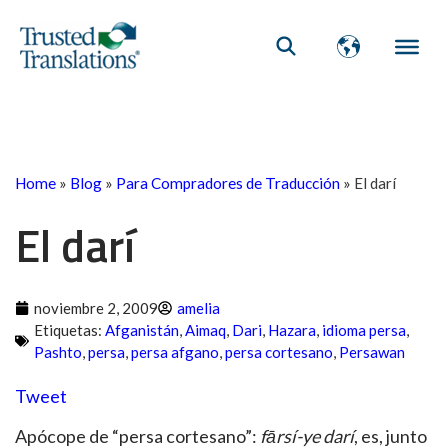
Home
»
Blog
»
Para Compradores de Traducción
»
El darí
El darí
noviembre 2, 2009
amelia
Etiquetas:
Afganistán
,
Aimaq
,
Dari
,
Hazara
,
idioma persa
,
Pashto
,
persa
,
persa afgano
,
persa cortesano
,
Persawan
Tweet
Apócope de “persa cortesano”:
fārsí-ye darí
, es, junto