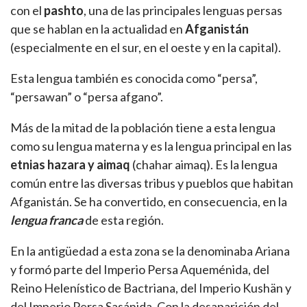
con el
pashto
, una de las principales lenguas persas
que se hablan en la actualidad en
Afganistán
(especialmente en el sur, en el oeste y en la capital).
Esta lengua también es conocida como “persa”,
“persawan” o “persa afgano”.
Más de la mitad de la población tiene a esta lengua
como su lengua materna y es la lengua principal en las
etnias hazara y aimaq
(chahar aimaq). Es la lengua
común entre las diversas tribus y pueblos que habitan
Afganistán. Se ha convertido, en consecuencia, en la
lengua franca
de esta región.
En la antigüedad a esta zona se la denominaba Ariana
y formó parte del Imperio Persa Aqueménida, del
Reino Helenístico de Bactriana, del Imperio Kushän y
del Imperio Persa Sasánida. Con la desaparición del