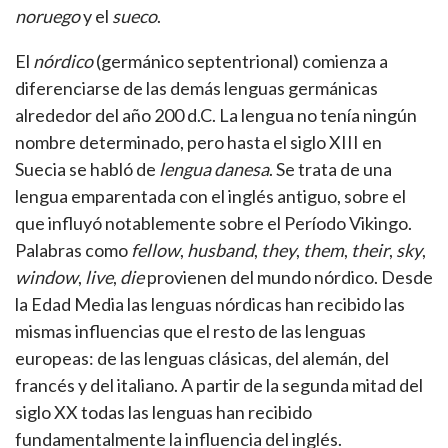
noruego
y el
sueco
.
El
nórdico
(germánico septentrional) comienza a
diferenciarse de las demás lenguas germánicas
alrededor del año 200 d.C. La lengua no tenía ningún
nombre determinado, pero hasta el siglo XIII en
Suecia se habló de
lengua danesa
. Se trata de una
lengua emparentada con el inglés antiguo, sobre el
que influyó notablemente sobre el Período Vikingo.
Palabras como
fellow
,
husband
,
they
,
them
,
their
,
sky
,
window
,
live
,
die
provienen del mundo nórdico. Desde
la Edad Media las lenguas nórdicas han recibido las
mismas influencias que el resto de las lenguas
europeas: de las lenguas clásicas, del alemán, del
francés y del italiano. A partir de la segunda mitad del
siglo XX todas las lenguas han recibido
fundamentalmente la influencia del inglés.