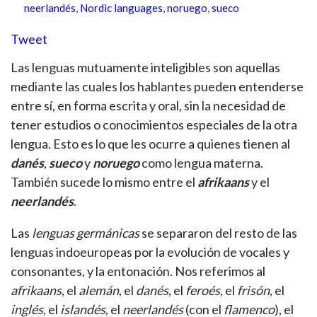
neerlandés
,
Nordic languages
,
noruego
,
sueco
Tweet
Las lenguas mutuamente inteligibles son aquellas
mediante las cuales los hablantes pueden entenderse
entre sí, en forma escrita y oral, sin la necesidad de
tener estudios o conocimientos especiales de la otra
lengua. Esto es lo que les ocurre a quienes tienen al
danés
,
sueco
y
noruego
como lengua materna.
También sucede lo mismo entre el
afrikaans
y el
neerlandés
.
Las
lenguas germánicas
se separaron del resto de las
lenguas indoeuropeas por la evolución de vocales y
consonantes, y la entonación. Nos referimos al
afrikaans
, el
alemán
, el
danés
, el
feroés
, el
frisón
, el
inglés
, el
islandés
, el
neerlandés
(con el
flamenco
), el