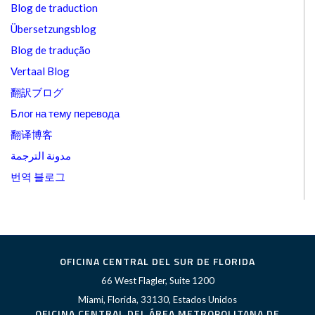
Blog de traduction
Übersetzungsblog
Blog de tradução
Vertaal Blog
翻訳ブログ
Блог на тему перевода
翻译博客
مدونة الترجمة
번역 블로그
OFICINA CENTRAL DEL SUR DE FLORIDA
66 West Flagler, Suite 1200
Miami, Florida, 33130, Estados Unidos
OFICINA CENTRAL DEL ÁREA METROPOLITANA DE