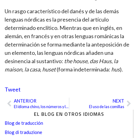
Un rasgo característico del danés y de las demás
lenguas nórdicas es la presencia del artículo
determinado enclítico. Mientras que en inglés, en
alemán, en francés y en otras lenguas románicas la
determinación se forma mediante la anteposición de
un elemento, las lenguas nórdicas añaden una
desinencia al sustantivo:
the house
,
das Haus
,
la
maison
,
la casa
,
huset
(forma indeterminada:
hus
).
Tweet
ANTERIOR
NEXT
Ant
Sig
El idioma chino, los números y la capacidad para las matemáticas
El uso de las comillas
EL BLOG EN OTROS IDIOMAS
Blog de traducción
Blog di traduzione