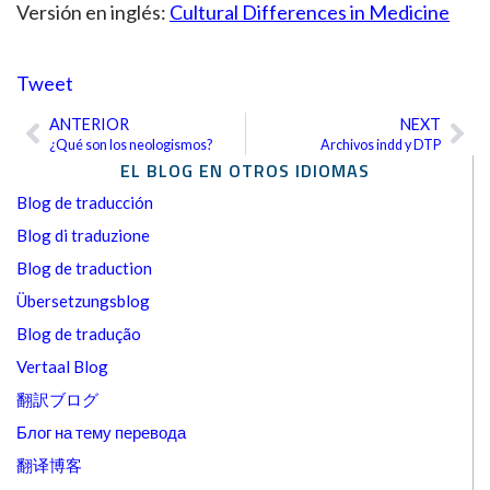
Versión en inglés:
Cultural Differences in Medicine
Tweet
ANTERIOR
NEXT
Ant
Sig
¿Qué son los neologismos?
Archivos indd y DTP
EL BLOG EN OTROS IDIOMAS
Blog de traducción
Blog di traduzione
Blog de traduction
Übersetzungsblog
Blog de tradução
Vertaal Blog
翻訳ブログ
Блог на тему перевода
翻译博客