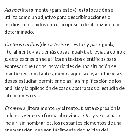
Ad hoc
(literalmente «para esto»): esta locución se
utiliza como un adjetivo para describir acciones o
medios concebidos con el propósito de alcanzar un fin
determinado.
Cæteris paribus
(de
cæteris
«el resto» y
par
«igual»,
literalmente «las demás cosas igual»): abreviada como
c.
p.
esta expresión se utiliza en textos científicos para
expresar que todas las variables de una situación se
mantienen constantes, menos aquella cuya influencia se
desea estudiar, permitiendo así la simplificación de los
análisis y la aplicación de casos abstractos al estudio de
situaciones reales.
Et
c
ætera
(literalmente «y el resto»): esta expresión la
solemos ver en su forma abreviada,
etc
., y se usa para
incluir, sin nombrarlos, los restantes elementos de una
enumeración, que son fácilmente deducibles del