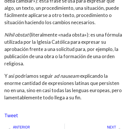
deba cambiar»): esta frase se usa para expresar que
algo, un texto, un procedimiento, una situación, puede
fácilmente aplicarse a otro texto, procedimiento o
situación haciendo los cambios necesarios.
Nihil obstat
(literalmente «nada obsta»): es una fórmula
utilizada por la Iglesia Católica para expresar su
aprobación frente a una solicitud para, por ejemplo, la
publicación de una obra o la formación de una orden
religiosa.
Y así podríamos seguir
ad nauseam
explicando la
enorme cantidad de expresiones latinas que persisten
no en una, sino en casi todas las lenguas europeas, pero
lamentablemente todo llega a su fin.
Tweet
Ant
Sig
ANTERIOR
NEXT