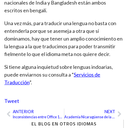
nacionales de India y Bangladesh están ambos
escritos en bengalí.
Una vez más, para traducir una lengua no basta con
entenderla porque se asemeja a otra que sí
dominamos, hay que tener un amplio conocimiento en
la lengua a la que traducimos para poder transmitir
fielmente lo que el idioma meta nos quiere decir.
Si tiene alguna inquietud sobre lenguas indoarias,
puede enviarnos su consulta a “
Servicios de
Traducción
”.
Tweet
ANTERIOR
NEXT
Ant
Sig
Inconsistencias entre Office 1997 y 2007
Academia Nicaragüense de la Lengua
EL BLOG EN OTROS IDIOMAS