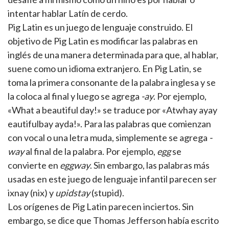
intentar hablar Latín de cerdo.
Pig Latin es un juego de lenguaje construido. El
objetivo de Pig Latin es modificar las palabras en
inglés de una manera determinada para que, al hablar,
suene como un idioma extranjero. En Pig Latin, se
toma la primera consonante de la palabra inglesa y se
la coloca al final y luego se agrega
-ay
. Por ejemplo,
«What a beautiful day!» se traduce por «Atwhay ayay
eautifulbay ayda!». Para las palabras que comienzan
con vocal o una letra muda, simplemente se agrega
-
way
al final de la palabra. Por ejemplo,
egg
se
convierte en
eggway
. Sin embargo, las palabras más
usadas en este juego de lenguaje infantil parecen ser
ixnay (nix) y
upidstay
(stupid).
Los orígenes de Pig Latin parecen inciertos. Sin
embargo, se dice que Thomas Jefferson había escrito