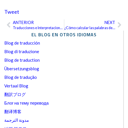
Tweet
ANTERIOR
NEXT
Ant
Sig
Traducciones e Interpretaciones en Google Helpouts
¿Cómo calcular las palabras de documentos complejos?
EL BLOG EN OTROS IDIOMAS
Blog de traducción
Blog di traduzione
Blog de traduction
Übersetzungsblog
Blog de tradução
Vertaal Blog
翻訳ブログ
Блог на тему перевода
翻译博客
مدونة الترجمة