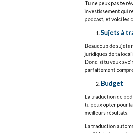
Tu ne peux pas te rév
investissement qui re
podcast, et voici les 
Sujets à t
Beaucoup de sujets n
juridiques de ta loca
Donc, si tu veux avoi
parfaitement compr
Budget
La traduction de pod
tu peux opter pour la
meilleurs résultats.
La traduction automa