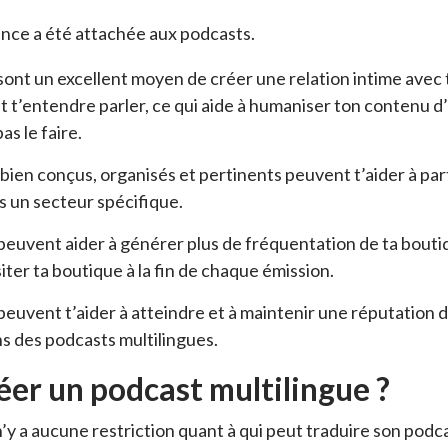
nce a été attachée aux podcasts.
ont un excellent moyen de créer une relation intime avec t
ut t’entendre parler, ce qui aide à humaniser ton contenu 
as le faire.
ien conçus, organisés et pertinents peuvent t’aider à partir
s un secteur spécifique.
euvent aider à générer plus de fréquentation de ta boutique
siter ta boutique à la fin de chaque émission.
euvent t’aider à atteindre et à maintenir une réputation 
ns des podcasts multilingues.
éer un podcast multilingue ?
 n’y a aucune restriction quant à qui peut traduire son podca