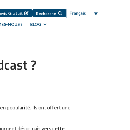
Français
evis Gratuit
Recherche
ES-NOUS ?
BLOG
dcast ?
n popularité. Ils ont offert une
 tournent désormais vers cette