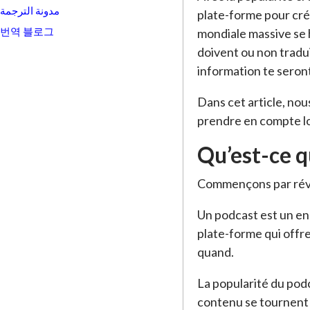
مدونة الترجمة
plate-forme pour cré
번역 블로그
mondiale massive se h
doivent ou non tradui
information te seront
Dans cet article, nou
prendre en compte lo
Qu’est-ce q
Commençons par révi
Un podcast est un en
plate-forme qui offre
quand.
La popularité du pod
contenu se tournent 