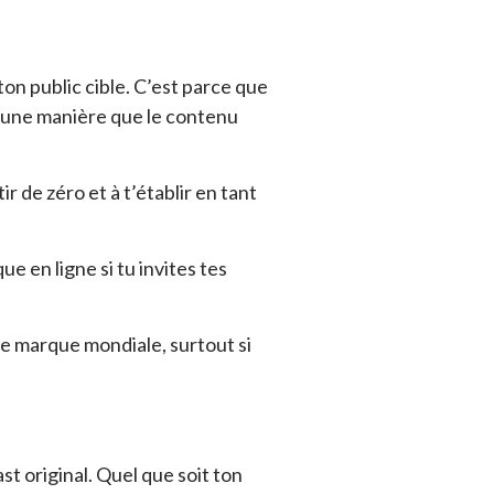
on public cible. C’est parce que
d’une manière que le contenu
 de zéro et à t’établir en tant
 en ligne si tu invites tes
de marque mondiale, surtout si
st original. Quel que soit ton