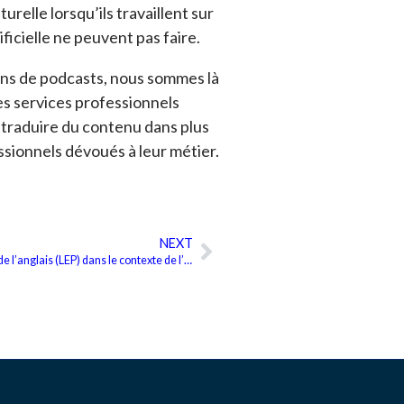
relle lorsqu’ils travaillent sur
ficielle ne peuvent pas faire.
ions de podcasts, nous sommes là
es services professionnels
 traduire du contenu dans plus
ssionnels dévoués à leur métier.
NEXT
Suivant
Qu’est-ce que la maîtrise limitée de l’anglais (LEP) dans le contexte de l’accès linguistique ?