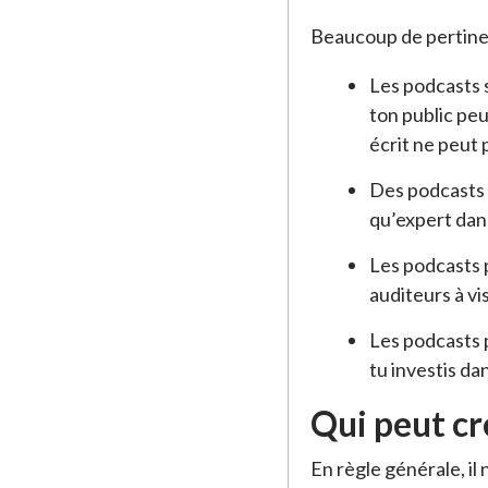
Beaucoup de pertine
Les podcasts s
ton public pe
écrit ne peut p
Des podcasts b
qu’expert dan
Les podcasts p
auditeurs à vi
Les podcasts p
tu investis da
Qui peut cr
En règle générale, il