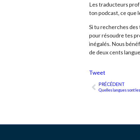
Les traducteurs profe
ton podcast, ce que l
Si tu recherches des
pour résoudre tes pr
inégalés. Nous bénéf
de deux cents langues
Tweet
PRÉCÉDENT
Précédent
Quelles langues sont les 