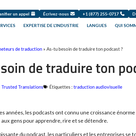
anifier un appel
Écrivez-nous
+1 (877) 255-0717
D
ERVICES
EXPERTISE DE L’INDUSTRIE
LANGUES
QUI SOMM
heteurs de traduction
»
As-tu besoin de traduire ton podcast ?
soin de traduire ton po
Trusted Translations
Étiquettes :
traduction audiovisuelle
es années, les podcasts ont connu une croissance énorme e
 aux gens pour apprendre, rire et se détendre.
oissante du podcast, les particuliers et les entreprises se