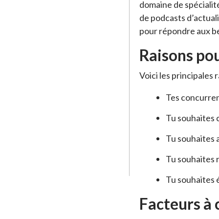
domaine de spécialit
de podcasts d’actuali
pour répondre aux bes
Raisons pou
Voici les principales 
Tes concurren
Tu souhaites 
Tu souhaites 
Tu souhaites r
Tu souhaites é
Facteurs à 