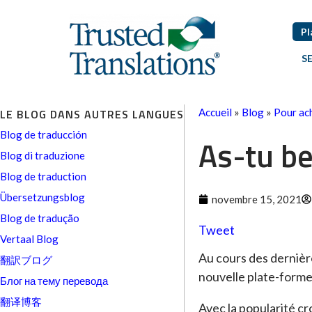
Pl
S
LE BLOG DANS AUTRES LANGUES
Accueil
»
Blog
»
Pour ac
Blog de traducción
As-tu be
Blog di traduzione
Blog de traduction
Übersetzungsblog
novembre 15, 2021
Blog de tradução
Tweet
Vertaal Blog
Au cours des dernièr
翻訳ブログ
nouvelle plate-forme
Блог на тему перевода
翻译博客
Avec la popularité cr