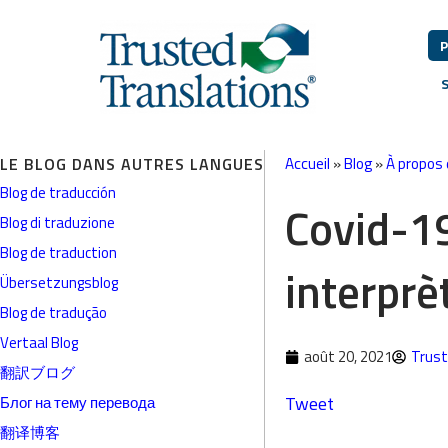
P
LE BLOG DANS AUTRES LANGUES
Accueil
»
Blog
»
À propos 
Blog de traducción
Covid-19
Blog di traduzione
Blog de traduction
interprè
Übersetzungsblog
Blog de tradução
Vertaal Blog
août 20, 2021
Trust
翻訳ブログ
Tweet
Блог на тему перевода
翻译博客