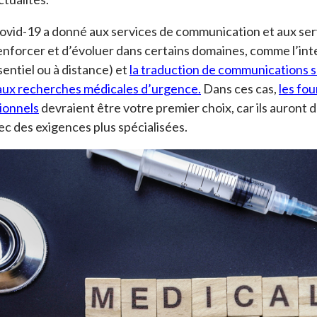
Covid-19 a donné aux services de communication et aux serv
enforcer et d’évoluer dans certains domaines, comme l’inte
entiel ou à distance) et
la traduction de communications su
 aux recherches médicales d’urgence.
Dans ces cas,
les fou
sionnels
devraient être votre premier choix, car ils auront d
ec des exigences plus spécialisées.