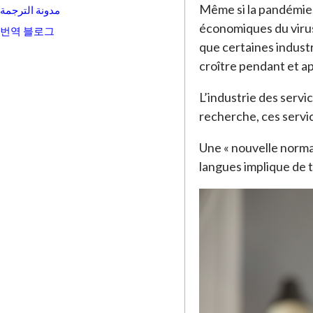
Même si la pandémie 
مدونة الترجمة
économiques du virus
번역 블로그
que certaines industr
croître pendant et a
L’industrie des servi
recherche, ces servi
Une « nouvelle normal
langues implique de t