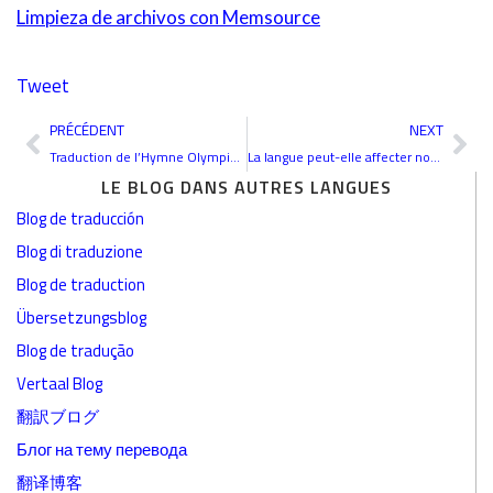
Limpieza de archivos con Memsource
Tweet
Précédent
Sui
PRÉCÉDENT
NEXT
Traduction de l’Hymne Olympique
La langue peut-elle affecter nos émotions ?
LE BLOG DANS AUTRES LANGUES
Blog de traducción
Blog di traduzione
Blog de traduction
Übersetzungsblog
Blog de tradução
Vertaal Blog
翻訳ブログ
Блог на тему перевода
翻译博客