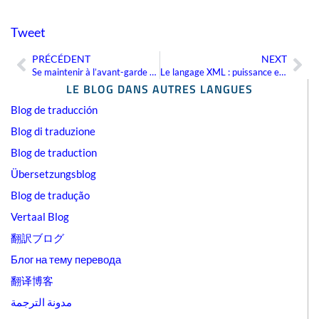
Tweet
PRÉCÉDENT
NEXT
Précédent
Sui
Se maintenir à l’avant-garde est toujours un atout
Le langage XML : puissance et flexibilité
LE BLOG DANS AUTRES LANGUES
Blog de traducción
Blog di traduzione
Blog de traduction
Übersetzungsblog
Blog de tradução
Vertaal Blog
翻訳ブログ
Блог на тему перевода
翻译博客
مدونة الترجمة