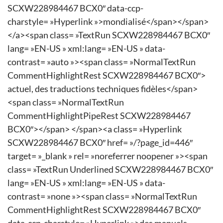
SCXW228984467 BCX0″ data-ccp-
charstyle= »Hyperlink »>mondialisé</span></span>
</a><span class= »TextRun SCXW228984467 BCX0″
lang= »EN-US » xml:lang= »EN-US » data-
contrast= »auto »><span class= »NormalTextRun
CommentHighlightRest SCXW228984467 BCX0″>
actuel, des traductions techniques fidèles</span>
<span class= »NormalTextRun
CommentHighlightPipeRest SCXW228984467
BCX0″></span> </span><a class= »Hyperlink
SCXW228984467 BCX0″ href= »/?page_id=446″
target= »_blank » rel= »noreferrer noopener »><span
class= »TextRun Underlined SCXW228984467 BCX0″
lang= »EN-US » xml:lang= »EN-US » data-
contrast= »none »><span class= »NormalTextRun
CommentHighlightRest SCXW228984467 BCX0″