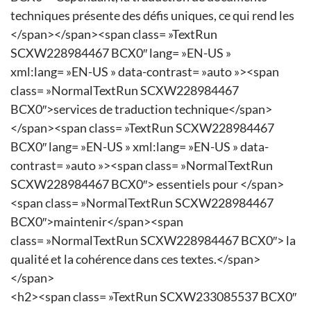
techniques présente des défis uniques, ce qui rend les
</span></span><span class= »TextRun
SCXW228984467 BCX0″ lang= »EN-US »
xml:lang= »EN-US » data-contrast= »auto »><span
class= »NormalTextRun SCXW228984467
BCX0″>services de traduction technique</span>
</span><span class= »TextRun SCXW228984467
BCX0″ lang= »EN-US » xml:lang= »EN-US » data-
contrast= »auto »><span class= »NormalTextRun
SCXW228984467 BCX0″> essentiels pour </span>
<span class= »NormalTextRun SCXW228984467
BCX0″>maintenir</span><span
class= »NormalTextRun SCXW228984467 BCX0″> la
qualité et la cohérence dans ces textes.</span>
</span>
<h2><span class= »TextRun SCXW233085537 BCX0″