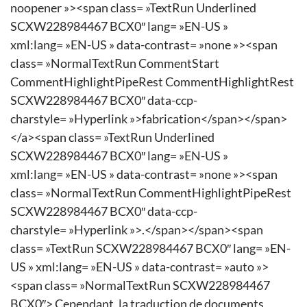
noopener »><span class= »TextRun Underlined
SCXW228984467 BCX0″ lang= »EN-US »
xml:lang= »EN-US » data-contrast= »none »><span
class= »NormalTextRun CommentStart
CommentHighlightPipeRest CommentHighlightRest
SCXW228984467 BCX0″ data-ccp-
charstyle= »Hyperlink »>fabrication</span></span>
</a><span class= »TextRun Underlined
SCXW228984467 BCX0″ lang= »EN-US »
xml:lang= »EN-US » data-contrast= »none »><span
class= »NormalTextRun CommentHighlightPipeRest
SCXW228984467 BCX0″ data-ccp-
charstyle= »Hyperlink »>.</span></span><span
class= »TextRun SCXW228984467 BCX0″ lang= »EN-
US » xml:lang= »EN-US » data-contrast= »auto »>
<span class= »NormalTextRun SCXW228984467
BCX0″> Cependant, la traduction de documents