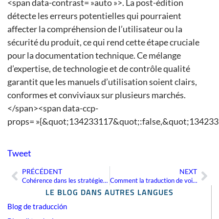
<span data-contrast= »auto »>. La post-édition
détecte les erreurs potentielles qui pourraient
affecter la compréhension de l’utilisateur ou la
sécurité du produit, ce qui rend cette étape cruciale
pour la documentation technique. Ce mélange
d’expertise, de technologie et de contrôle qualité
garantit que les manuels d’utilisation soient clairs,
conformes et conviviaux sur plusieurs marchés.
</span><span data-ccp-
props= »{&quot;134233117&quot;:false,&quot;134233
Tweet
PRÉCÉDENT
NEXT
Précédent
Sui
Cohérence dans les stratégies de référencement multilingue
Comment la traduction de voix off améliore l’accessibilité du contenu multimédia
LE BLOG DANS AUTRES LANGUES
Blog de traducción