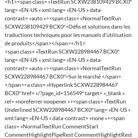
<h1><span class= »TextRun SCXW238109429 BCX0″
lang= »EN-US » xml:lang= »EN-US » data-
contrast= »auto »><span class= »NormalTextRun
SCXW238109429 BCX0″>Défis et solutions dans les
traductions techniques pour les manuels d’utilisation
de produits</span></span></h1>
<span class= »TextRun SCXW228984467 BCX0″
lang= »EN-US » xml:lang= »EN-US » data-
contrast= »auto »><span class= »NormalTextRun
SCXW228984467 BCX0″>Sur le marché </span>
</span><a class= »Hyperlink SCXW228984467
BCX0″ href= »/?page_id=156549″ target= »_blank »
rel= »noreferrer noopener »><span class= »TextRun
Underlined SCXW228984467 BCX0″ lang= »EN-US »
xml:lang= »EN-US » data-contrast= »none »><span
class= »NormalTextRun CommentStart
CommentHighlightPipeRest CommentHighlightRest