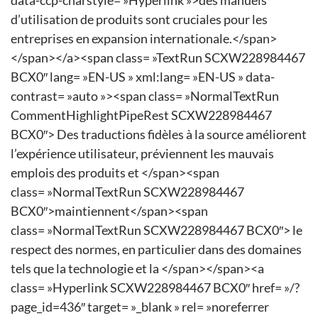
data-ccp-charstyle= »Hyperlink »>des manuels
d’utilisation de produits sont cruciales pour les
entreprises en expansion internationale.</span>
</span></a><span class= »TextRun SCXW228984467
BCX0″ lang= »EN-US » xml:lang= »EN-US » data-
contrast= »auto »><span class= »NormalTextRun
CommentHighlightPipeRest SCXW228984467
BCX0″> Des traductions fidèles à la source améliorent
l’expérience utilisateur, préviennent les mauvais
emplois des produits et </span><span
class= »NormalTextRun SCXW228984467
BCX0″>maintiennent</span><span
class= »NormalTextRun SCXW228984467 BCX0″> le
respect des normes, en particulier dans des domaines
tels que la technologie et la </span></span><a
class= »Hyperlink SCXW228984467 BCX0″ href= »/?
page_id=436″ target= »_blank » rel= »noreferrer