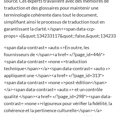
source. Ces experts travaillent avec des mémoires de
traduction et des glossaires pour maintenir une
terminologie cohérente dans tout le document,
simplifiant ainsi le processus de traduction tout en
garantissant la clarté.</span><span data-ccp-
props= »{&quot;134233117&quot;:false,&quot;134233
<span data-contrast= »auto »>En outre, les
fournisseurs de </span><a href= »/?page_id=446″>
<span data-contrast= »none »>traduction
technique</span></a><span data-contrast= »auto »>
appliquent une </span><a href= »/?page_id=313″>
<span data-contrast= »none »>post-édition</span>
</a><span data-contrast= »auto »> et un contrôle
qualité </span><a href= »/?page_id=298″><span data-
contrast= »none »>rigoureux pour vérifier la fidélité, la
cohérence et la pertinence culturelle</span></a>