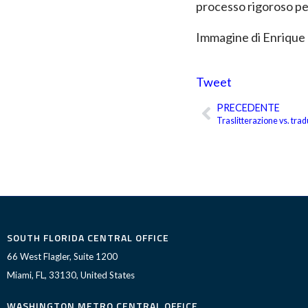
processo rigoroso per
Immagine di Enrique
Tweet
PRECEDENTE
Precedente
Traslitterazione vs. tra
SOUTH FLORIDA CENTRAL OFFICE
66 West Flagler, Suite 1200
Miami, FL, 33130, United States
WASHINGTON METRO CENTRAL OFFICE