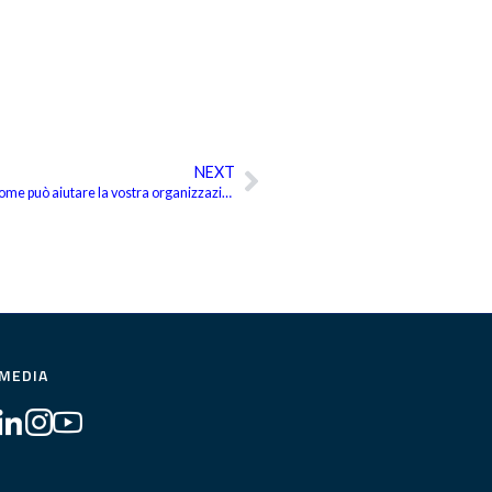
NEXT
Successivo
Che cos’è uno strumento CAT e come può aiutare la vostra organizzazione?
 MEDIA