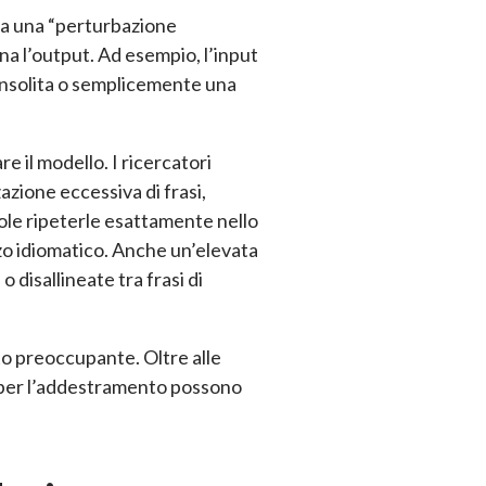
a una “perturbazione
a l’output. Ad esempio, l’input
 insolita o semplicemente una
re il modello. I ricercatori
zione eccessiva di frasi,
le ripeterle esattamente nello
zo idiomatico. Anche un’elevata
 disallineate tra frasi di
to preoccupante. Oltre alle
ati per l’addestramento possono