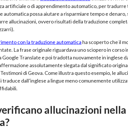
nza artificiale o di apprendimento automatico, per tradurre 
e automatica possa aiutare a risparmiare tempo e denaro
re allucinazioni, ovvero risultati della traduzione comple
zzarri).
imento con la traduzione automatica
ha scoperto che il mo
ate. La frase originale riguardava uno sciopero in corso 
a Google Translate e poi tradotta nuovamente in inglese da
affermazione assolutamente slegata dal significato origina
 Testimoni di Geova. Come illustra questo esempio, le alluc
 traduce dall’inglese a lingue meno comunemente utilizzate
fidabili.
verificano allucinazioni nell
a?