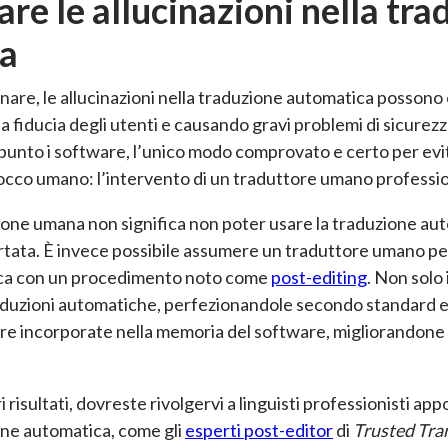
re le allucinazioni nella tr
a
are, le allucinazioni nella traduzione automatica possono
a fiducia degli utenti e causando gravi problemi di sicure
punto i software, l’unico modo comprovato e certo per evit
tocco umano: l’intervento di un traduttore umano professio
zione umana non significa non poter usare la traduzione au
tata. È invece possibile assumere un traduttore umano per 
ca con un procedimento noto come
post-editing
. Non solo
duzioni automatiche, perfezionandole secondo standard elev
e incorporate nella memoria del software, migliorandone
i risultati, dovreste rivolgervi a linguisti professionisti a
one automatica, come gli
esperti post-editor
di
Trusted Tra