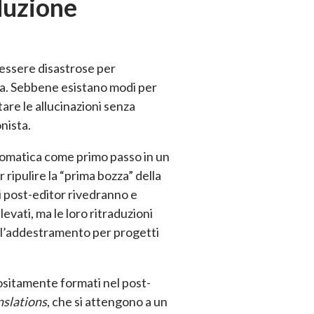
aduzione
 essere disastrose per
zza. Sebbene esistano modi per
are le allucinazioni senza
nista.
tomatica come primo passo in un
ripulire la “prima bozza” della
 i post-editor rivedranno e
ati, ma le loro ritraduzioni
 l’addestramento per progetti
ppositamente formati nel post-
nslations
, che si attengono a un