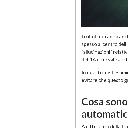
I robot potranno anch
spesso al centro dell
“allucinazioni” relat
dell’IA e ciò vale an
In questo post esamin
evitare che questo gr
Cosa sono 
automatic
A differenza della t