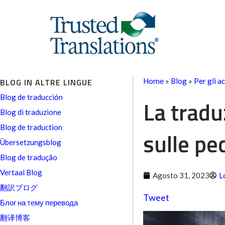
BLOG IN ALTRE LINGUE
Home
»
Blog
»
Per gli a
Blog de traducción
La tradu
Blog di traduzione
Blog de traduction
sulle pe
Übersetzungsblog
Blog de tradução
Vertaal Blog
Agosto 31, 2023
L
翻訳ブログ
Tweet
Блог на тему перевода
翻译博客