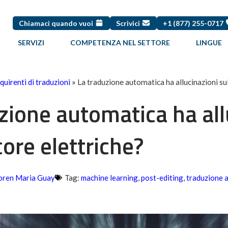
Chiamaci quando vuoi
Scrivici
+1 (877) 255-0717
SERVIZI
COMPETENZA NEL SETTORE
LINGUE
cquirenti di traduzioni
»
La traduzione automatica ha allucinazioni sul
zione automatica ha all
core elettriche?
oren Maria Guay
Tag:
machine learning
,
post-editing
,
traduzione 