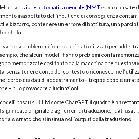
della
traduzione automatica neurale (NMT)
sono causate d
lemento inaspettato dell’input che di conseguenza contamin
ile bizzarro, contenere un errore di battitura, una parola
l modello.
rivano da problemi di fondo con i dati utilizzati per addestra
sempio, che alcuni modelli hanno problemi con la memorizza
gono memorizzate così tanto dalla macchina che questa vuo
a, senza tenere conto del contesto o riconoscerne l’utiliz
nel corpo dei dati di addestramento – troppe coppie errate o
ione – può provocare allucinazioni.
 modelli basati su LLM come ChatGPT, il quadro è altrettan
 significato originale e agli errori di traduzione, i dati us
iale errato che si insinua nell’output della traduzione.