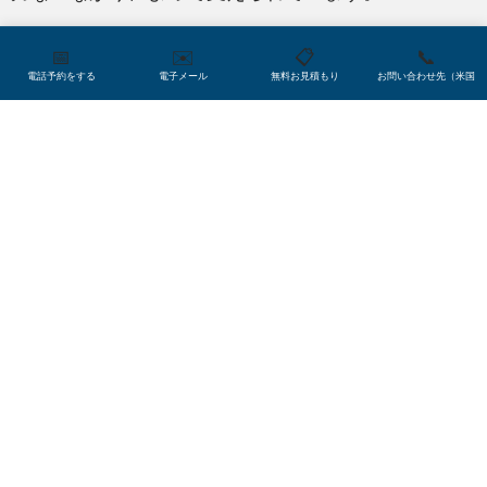
9,600 万人を超える人口と成長中の中産階級を抱える
📅
✉️
📋
📞
ベトナムは、潜在的な利益を生む市場です。さらに
電話予約をする
電子メール
無料お見積もり
お問い合わせ先（米国
良いことに、減税や地域特典などの政府のインセン
ティブを通じて、外国からの投資が奨励されていま
す。
ベトナム社会ではどこでも、儒教の信仰が重要であ
り、特に義務と道徳的正しさは強く求められます。
年長者や権威を敬い、従うことが不可欠です。
さらに、外国人は、ベトナムのビジネス文化が人間
関係とヒエラルキーに根ざしていることを覚えてお
く必要があります。これは、信頼を築き、強力な個
人的なつながりを確立することが成功の鍵であるこ
とを意味します。