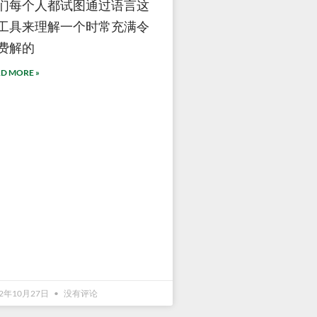
们每个人都试图通过语言这
工具来理解一个时常充满令
费解的
D MORE »
22年10月27日
没有评论