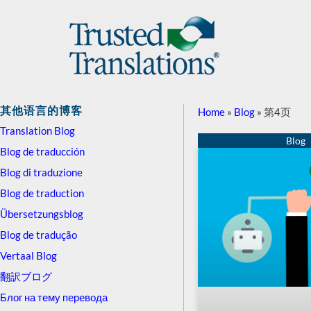
其他语言的博客
Home
»
Blog
»
第4页
Translation Blog
Blog de traducción
Blog di traduzione
Blog de traduction
Übersetzungsblog
Blog de tradução
Vertaal Blog
翻訳ブログ
Блог на тему перевода