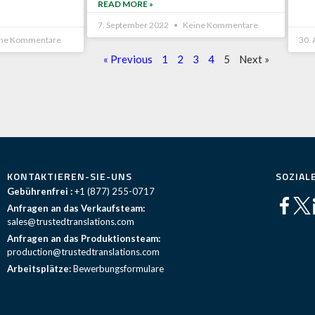
READ MORE »
7. September 2022
Keine Kommentare
ne Kommentare
30.
« Previous
1
2
3
4
5
Next »
KONTAKTIEREN-SIE-UNS
SOZIAL
Gebührenfrei :
+1 (877) 255-0717
Anfragen an das Verkaufsteam:
sales@trustedtranslations.com
Anfragen an das Produktionsteam:
production@trustedtranslations.com
Arbeitsplätze:
Bewerbungsformulare