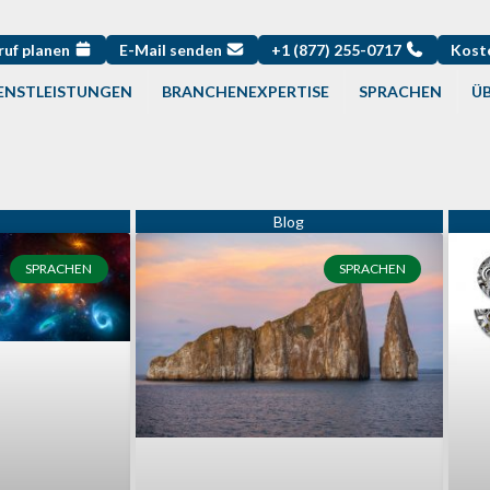
ruf planen
E-Mail senden
+1 (877) 255-0717
Kost
ENSTLEISTUNGEN
BRANCHENEXPERTISE
SPRACHEN
ÜB
Seite
Seite
Seite
Seite
Seite
SPRACHEN
SPRACHEN