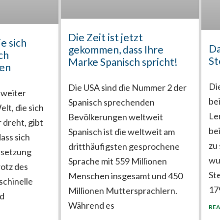
Die Zeit ist jetzt
e sich
Da
gekommen, dass Ihre
ch
St
Marke Spanisch spricht!
sen
Di
Die USA sind die Nummer 2 der
 weiter
be
Spanisch sprechenden
lt, die sich
Le
Bevölkerungen weltweit
 dreht, gibt
be
Spanisch ist die weltweit am
ass sich
zu
dritthäufigsten gesprochene
rsetzung
wu
Sprache mit 559 Millionen
otz des
St
Menschen insgesamt und 450
schinelle
17
Millionen Muttersprachlern.
nd
Während es
REA