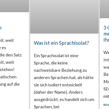
n
3 
me
Ih
it, weit
Was ist ein Sprachisolat?
 es
We
ie den Satz
Ein Sprachisolat ist eine
In
it, weit
Sprache, die keine
wa
rstehen!
nachweisbare Beziehung zu
Be
atischen
anderen Sprachen hat, als hätte
Ma
ung auf die
sie sich isoliert entwickelt
SE
(daher der Name). Anders
mi
ausgedrückt, es handelt sich um
REA
Sprachen, bei