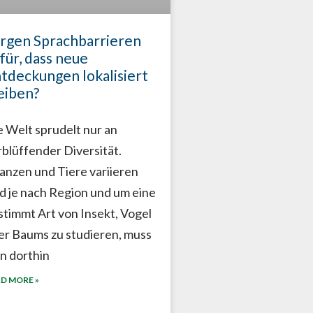
rgen Sprachbarrieren
für, dass neue
tdeckungen lokalisiert
eiben?
e Welt sprudelt nur an
rblüffender Diversität.
lanzen und Tiere variieren
ld je nach Region und um eine
stimmt Art von Insekt, Vogel
er Baums zu studieren, muss
n dorthin
D MORE »