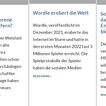
Wordle erobert die Welt
e
So
lorene
da
ffern?
En
Wordle, veröffentlicht im
bl
Dezember 2021, eroberte das
rer Weisheit
Internet im Sturm und hatte in
Di
 alte
den ersten Monaten 2022 fast 3
ve
ihre
Millionen Spieler erreicht. Die
Pf
chen schon
Spielprotokolle der Spieler
wi
Archäologen
haben die sozialen Medien
be
chaftler
READ MORE »
od
tage haben
ma
 neues
n
REA