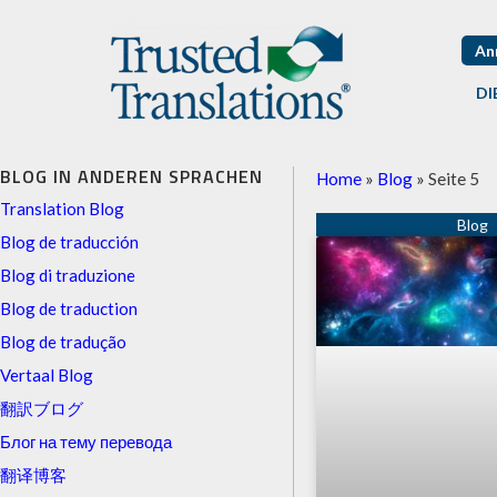
An
DI
BLOG IN ANDEREN SPRACHEN
Home
»
Blog
»
Seite 5
Translation Blog
Blog de traducción
Blog di traduzione
Blog de traduction
Blog de tradução
Vertaal Blog
翻訳ブログ
Блог на тему перевода
翻译博客