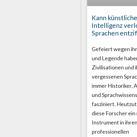
Kann künstlich
Intelligenz ver
Sprachen entzi
Gefeiert wegen ih
und Legende haben
Zivilisationen und 
vergessenen Spra
immer Historiker, 
und Sprachwissens
fasziniert. Heutzu
diese Forscher ein
Instrument in ihre
professionellen