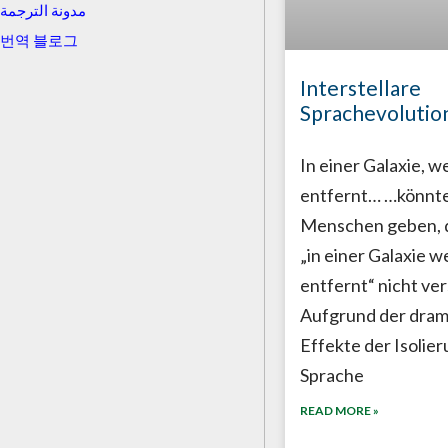
مدونة الترجمة
번역 블로그
Interstellare
Sprachevolutio
In einer Galaxie, we
entfernt… …könnte
Menschen geben, d
„in einer Galaxie we
entfernt“ nicht ve
Aufgrund der dram
Effekte der Isolier
Sprache
READ MORE »