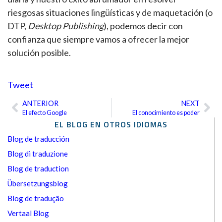
riesgosas situaciones lingüísticas y de maquetación (o
DTP,
Desktop Publishing
), podemos decir con
confianza que siempre vamos a ofrecer la mejor
solución posible.
Tweet
ANTERIOR
NEXT
Ant
Sig
El efecto Google
El conocimiento es poder
EL BLOG EN OTROS IDIOMAS
Blog de traducción
Blog di traduzione
Blog de traduction
Übersetzungsblog
Blog de tradução
Vertaal Blog