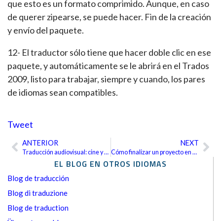
que esto es un formato comprimido. Aunque, en caso
de querer zipearse, se puede hacer. Fin de la creación
y envío del paquete.
12- El traductor sólo tiene que hacer doble clic en ese
paquete, y automáticamente se le abrirá en el Trados
2009, listo para trabajar, siempre y cuando, los pares
de idiomas sean compatibles.
Tweet
ANTERIOR
NEXT
Ant
Sig
Traducción audiovisual: cine y cultura
Cómo finalizar un proyecto en Trados Studio 2009
EL BLOG EN OTROS IDIOMAS
Blog de traducción
Blog di traduzione
Blog de traduction