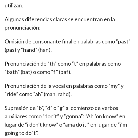
utilizan.
Algunas diferencias claras se encuentran en la
pronunciación:
Omisión de consonante final en palabras como “past”
(pas) y “hand” (han).
Pronunciación de “th” como “t” en palabras como
“bath” (bat) o como “f” (baf).
Pronunciación de la vocal en palabras como “my” y
“ride” como “ah” (mah, rahd).
Supresión de “b”, “d” o “g” al comienzo de verbos
auxiliares como “don’t” y “gonna”: “Ah ‘on know” en
lugar de “i don’t know” o “ama do it ” en lugar de “i’m
going to do it”.