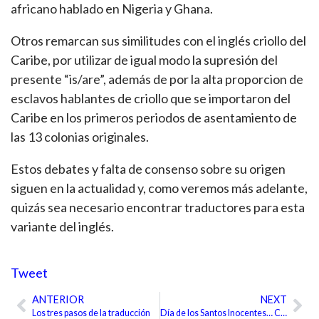
africano hablado en Nigeria y Ghana.
Otros remarcan sus similitudes con el inglés criollo del
Caribe, por utilizar de igual modo la supresión del
presente “is/are”, además de por la alta proporcion de
esclavos hablantes de criollo que se importaron del
Caribe en los primeros periodos de asentamiento de
las 13 colonias originales.
Estos debates y falta de consenso sobre su origen
siguen en la actualidad y, como veremos más adelante,
quizás sea necesario encontrar traductores para esta
variante del inglés.
Tweet
ANTERIOR
NEXT
Ant
Sig
Los tres pasos de la traducción
Día de los Santos Inocentes… Cómo se traduciría en otras culturas