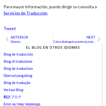
Para mayor información, puede dirigir su consulta a
Servicios de Traducción
.
Tweet
ANTERIOR
NEXT
Ant
Sig
Ebonics
Cómo distinguirse entre la multitud
EL BLOG EN OTROS IDIOMAS
Blog de traducción
Blog di traduzione
Blog de traduction
Übersetzungsblog
Blog de tradução
Vertaal Blog
翻訳ブログ
Блог на тему перевода