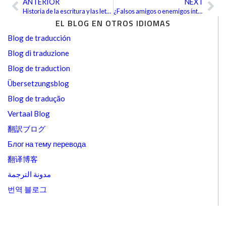
ANTERIOR
NEXT
Ant
Sig
Historia de la escritura y las letras
¿Falsos amigos o enemigos íntimos?
EL BLOG EN OTROS IDIOMAS
Blog de traducción
Blog di traduzione
Blog de traduction
Übersetzungsblog
Blog de tradução
Vertaal Blog
翻訳ブログ
Блог на тему перевода
翻译博客
مدونة الترجمة
번역 블로그