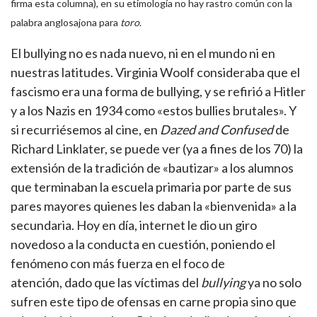
firma esta columna), en su etimología no hay rastro común con la
palabra anglosajona para
toro
.
El bullying no es nada nuevo, ni en el mundo ni en
nuestras latitudes. Virginia Woolf consideraba que el
fascismo era una forma de bullying, y se refirió a Hitler
y a los Nazis en 1934 como «estos bullies brutales». Y
si recurriésemos al cine, en
Dazed and Confused
de
Richard Linklater, se puede ver (ya a fines de los 70) la
extensión de la tradición de «bautizar» a los alumnos
que terminaban la escuela primaria por parte de sus
pares mayores quienes les daban la «bienvenida» a la
secundaria. Hoy en día, internet le dio un giro
novedoso a la conducta en cuestión, poniendo el
fenómeno con más fuerza en el foco de
atención, dado que las víctimas del
bullying
ya no solo
sufren este tipo de ofensas en carne propia sino que