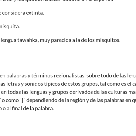
e considera extinta.
misquita.
lengua tawahka, muy parecida a la de los misquitos.
a en palabras y términos regionalistas, sobre todo de las len
as letras y sonidos típicos de estos grupos, tal como es el 
te en todas las lenguas y grupos derivados de las culturas m
o como “j” dependiendo de la región y de las palabras en que
 o al final de la palabra.