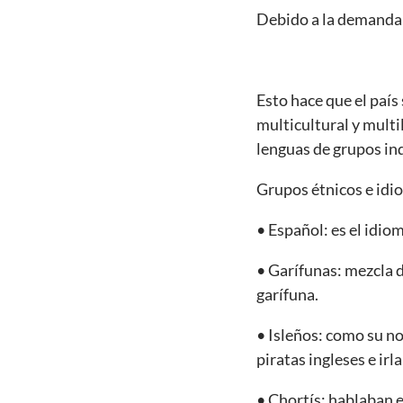
Debido a la demanda d
Esto hace que el país
multicultural y multil
lenguas de grupos in
Grupos étnicos e idi
• Español: es el idioma
• Garífunas: mezcla de
garífuna.
• Isleños: como su nom
piratas ingleses e ir
• Chortís: hablaban e