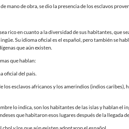
e mano de obra, se dio la presencia de los esclavos proven
 sea rico en cuanto a la diversidad de sus habitantes, que se
ingüe. Su idioma oficial es el español, pero también se habl
dígenas que aún existen.
omas que hablan:
 oficial del país.
 los esclavos africanos y los amerindios (indios caribes), h
bre lo indica, son los habitantes de las islas y hablan el in
landeses que habitaron esos lugares después de la llegada d
l chol y los que aún existen adoptaron el español.