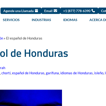
Agende una Llamada
Email
+1 (877) 778-6390
Cot
SERVICIOS
INDUSTRIAS
IDIOMAS
ACERCA D
ón
»
El español de Honduras
ñol de Honduras
rah
,
chortí
,
español de Honduras
,
garífuna
,
idiomas de Honduras
,
isleño
,