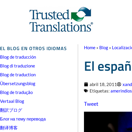
EL BLOG EN OTROS IDIOMAS
Home
»
Blog
»
Localizaci
Blog de traducción
El espa
Blog di traduzione
Blog de traduction
Übersetzungsblog
abril 18, 2011
xand
Etiquetas:
amerindios
Blog de tradução
Vertaal Blog
Tweet
翻訳ブログ
Блог на тему перевода
翻译博客