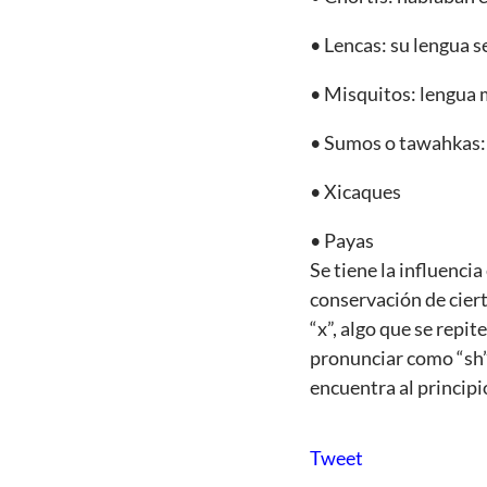
• Lencas: su lengua s
• Misquitos: lengua 
• Sumos o tawahkas: 
• Xicaques
• Payas
Se tiene la influenci
conservación de ciert
“x”, algo que se repi
pronunciar como “sh” 
encuentra al principio
Tweet