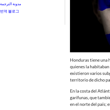
مدونة الترجمة
번역 블로그
Honduras tiene una hi
quienes la habitaban 
existieron varios su
territorio de dicho pa
En la costa del Atlánt
garífunas, que tambié
en el norte del país; 