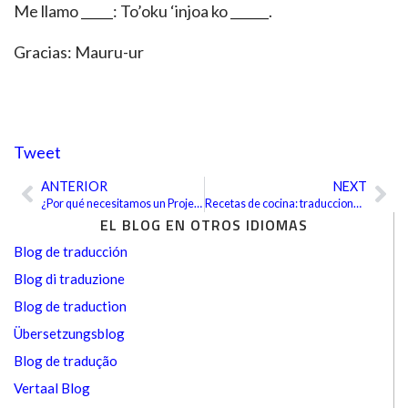
Me llamo _____: To’oku ‘injoa ko ______.
Gracias: Mauru-ur
Tweet
ANTERIOR
NEXT
Ant
Sig
¿Por qué necesitamos un Project Manager?
Recetas de cocina: traducciones tentadoras
EL BLOG EN OTROS IDIOMAS
Blog de traducción
Blog di traduzione
Blog de traduction
Übersetzungsblog
Blog de tradução
Vertaal Blog