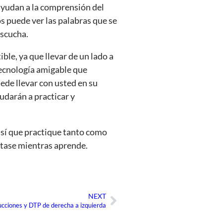
ayudan a la comprensión del
los puede ver las palabras que se
escucha.
le, ya que llevar de un lado a
tecnología amigable que
ede llevar con usted en su
yudarán a practicar y
 así que practique tanto como
rtase mientras aprende.
NEXT
Siguiente
cciones y DTP de derecha a izquierda