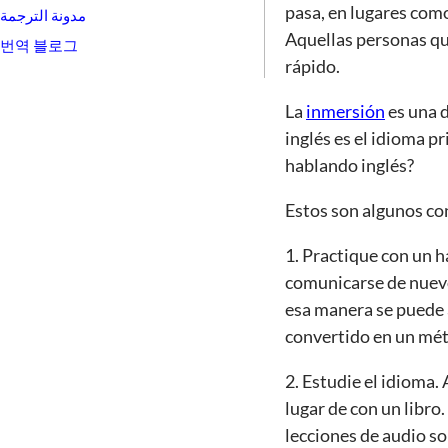
pasa, en lugares como
مدونة الترجمة
Aquellas personas qu
번역 블로그
rápido.
La
inmersión
es una 
inglés es el idioma p
hablando inglés?
Estos son algunos co
1. Practique con un h
comunicarse de nuevo
esa manera se puede 
convertido en un mét
2. Estudie el idioma.
lugar de con un libro
lecciones de audio s