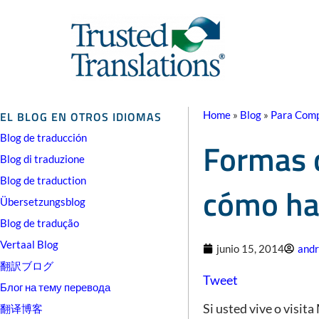
EL BLOG EN OTROS IDIOMAS
Home
»
Blog
»
Para Comp
Blog de traducción
Formas 
Blog di traduzione
Blog de traduction
cómo ha
Übersetzungsblog
Blog de tradução
Vertaal Blog
junio 15, 2014
and
翻訳ブログ
Tweet
Блог на тему перевода
Si usted vive o visit
翻译博客