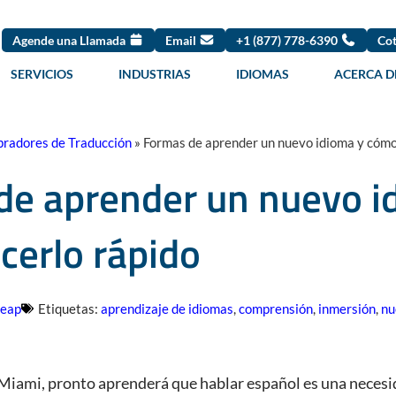
Agende una Llamada
Email
+1 (877) 778-6390
Cot
SERVICIOS
INDUSTRIAS
IDIOMAS
ACERCA D
radores de Traducción
»
Formas de aprender un nuevo idioma y cómo
de aprender un nuevo i
cerlo rápido
reap
Etiquetas:
aprendizaje de idiomas
,
comprensión
,
inmersión
,
nu
a Miami, pronto aprenderá que hablar español es una necesi