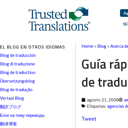
Ag
SE
EL BLOG EN OTROS IDIOMAS
Home
»
Blog
»
Acerca d
Blog de traducción
Guía ráp
Blog di traduzione
Blog de traduction
de tradu
Übersetzungsblog
Blog de tradução
Vertaal Blog
agosto 21, 2008
a
Etiquetas:
agencias d
翻訳ブログ
Блог на тему перевода
Tweet
翻译博客