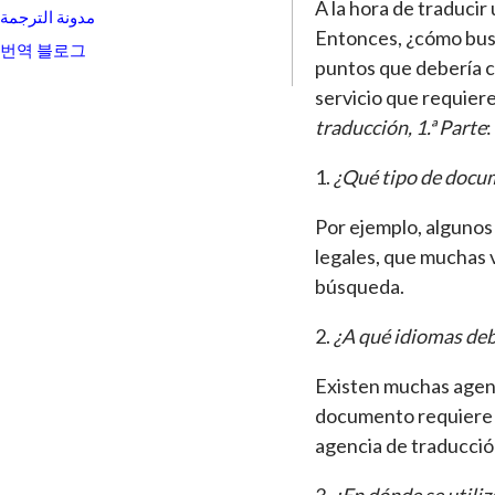
A la hora de traduci
مدونة الترجمة
Entonces, ¿cómo busc
번역 블로그
puntos que debería c
servicio que requier
traducción, 1.ª Parte
:
1.
¿Qué tipo de docum
Por ejemplo, algunos
legales, que muchas v
búsqueda.
2.
¿A qué idiomas de
Existen muchas agenci
documento requiere l
agencia de traducció