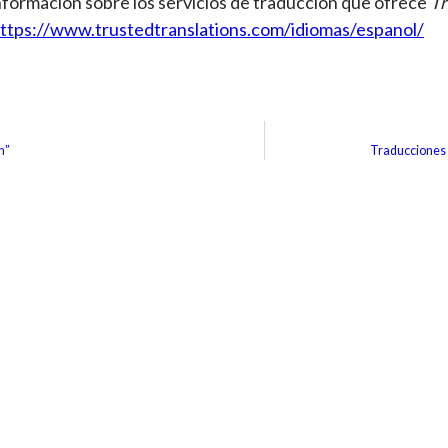
formación sobre los servicios de traducción que ofrece
Tr
ttps://www.trustedtranslations.com/idiomas/espanol/
n”
Traducciones 