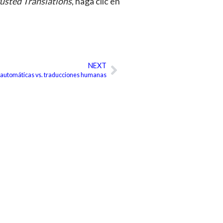
usted Translations
, haga clic en
NEXT
Siguiente
automáticas vs. traducciones humanas