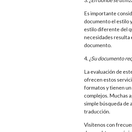
3.
¿En dónde se utiliz
Es importante conside
documento el estilo 
estilo diferente del 
necesidades resulta e
documento.
4.
¿Su documento requ
La evaluación de est
ofrecen estos servic
formatos y tienen un
complejos. Muchas ag
simple búsqueda de a
traducción.
Visítenos con frecuen