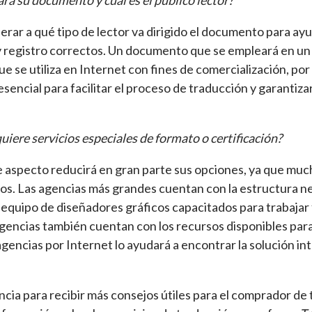
ará su documento y cuál es el público lector?
rar a qué tipo de lector va dirigido el documento para ayud
y registro correctos. Un documento que se empleará en un 
que se utiliza en Internet con fines de comercialización, po
sencial para facilitar el proceso de traducción y garantizar
iere servicios especiales de formato o certificación?
e aspecto reducirá en gran parte sus opciones, ya que muc
ios. Las agencias más grandes cuentan con la estructura n
 equipo de diseñadores gráficos capacitados para trabaj
encias también cuentan con los recursos disponibles para
gencias por Internet lo ayudará a encontrar la solución in
cia para recibir más consejos útiles para el comprador de 