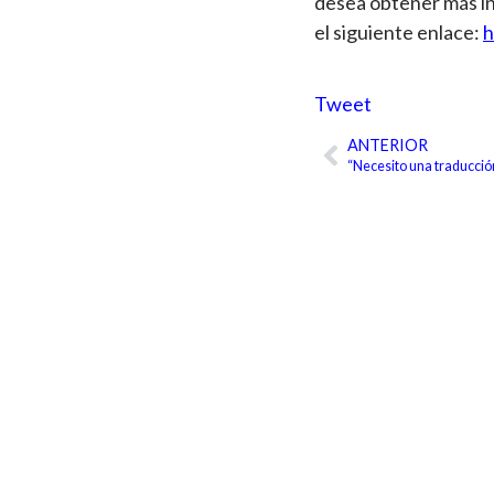
desea obtener más in
el siguiente enlace:
h
Tweet
ANTERIOR
Ant
“Necesito una traducció