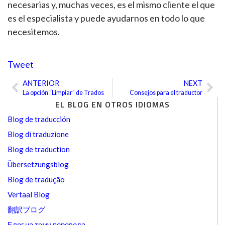
necesarias y, muchas veces, es el mismo cliente el que
es el especialista y puede ayudarnos en todo lo que
necesitemos.
Tweet
ANTERIOR
NEXT
Ant
Sig
La opción “Limpiar” de Trados
Consejos para el traductor
EL BLOG EN OTROS IDIOMAS
Blog de traducción
Blog di traduzione
Blog de traduction
Übersetzungsblog
Blog de tradução
Vertaal Blog
翻訳ブログ
Блог на тему перевода