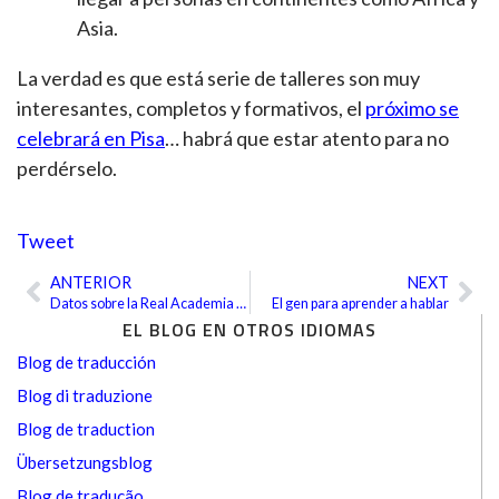
Asia.
La verdad es que está serie de talleres son muy
interesantes, completos y formativos, el
próximo se
celebrará en Pisa
… habrá que estar atento para no
perdérselo.
Tweet
ANTERIOR
NEXT
Ant
Sig
Datos sobre la Real Academia Española
El gen para aprender a hablar
EL BLOG EN OTROS IDIOMAS
Blog de traducción
Blog di traduzione
Blog de traduction
Übersetzungsblog
Blog de tradução