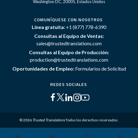
Washington DC, 20005, Estados Unidos
COMUNÍQUESE CON NOSOTROS
Línea gratuita:
+1 (877) 778-6390
Consultas al Equipo de Ventas:
sales@trustedtranslations.com
Consultas al Equipo de Producción:
production@trustedtranslations.com
Oportunidades de Empleo:
Formularios de Solicitud
REDES SOCIALES
© 2026
Trusted Translations
Todos los derechos reservados.
📅
✉️
📋
📞
Mapa del sitio
Términos y Condiciones
Política de privacidad