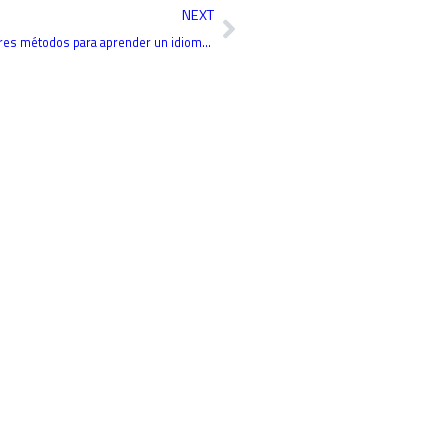
Siguiente
NEXT
Mis consejos acerca de los mejores métodos para aprender un idioma extranjero