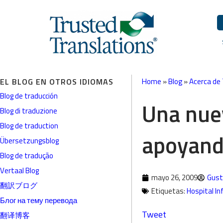
EL BLOG EN OTROS IDIOMAS
Home
»
Blog
»
Acerca de
Blog de traducción
Una nue
Blog di traduzione
Blog de traduction
apoyando
Übersetzungsblog
Blog de tradução
Vertaal Blog
mayo 26, 2009
Gust
翻訳ブログ
Etiquetas:
Hospital In
Блог на тему перевода
Tweet
翻译博客