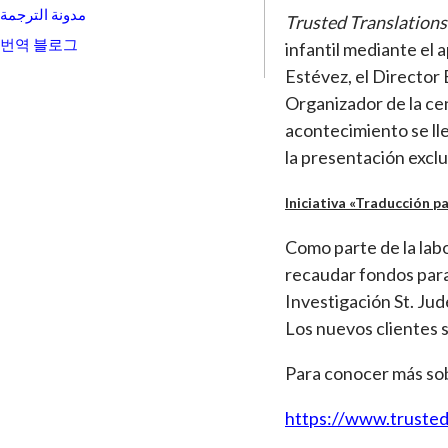
مدونة الترجمة
Trusted Translations
번역 블로그
infantil mediante el 
Estévez, el Director
Organizador de la cen
acontecimiento se ll
la presentación excl
Iniciativa «Traducción pa
Como parte de la labo
recaudar fondos para 
Investigación St. Jud
Los nuevos clientes s
Para conocer más sobr
https://www.trustedt