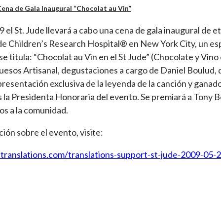
 Cena de Gala Inaugural “Chocolat au Vin”
 el St. Jude llevará a cabo una cena de gala inaugural de e
Jude Children’s Research Hospital® en New York City, un e
e titula: “Chocolat au Vin en el St Jude” (Chocolate y Vino 
uesos Artisanal, degustaciones a cargo de Daniel Boulud, d
 presentación exclusiva de la leyenda de la canción y gan
es la Presidenta Honoraria del evento. Se premiará a Tony B
ios a la comunidad.
ión sobre el evento, visite:
translations.com/translations-support-st-jude-2009-05-2