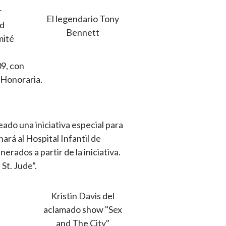
r
El legendario Tony
rd
Bennett
mité
09, con
 Honoraria.
eado una iniciativa especial para
rá al Hospital Infantil de
rados a partir de la iniciativa.
St. Jude”.
Kristin Davis del
aclamado show "Sex
and The City"