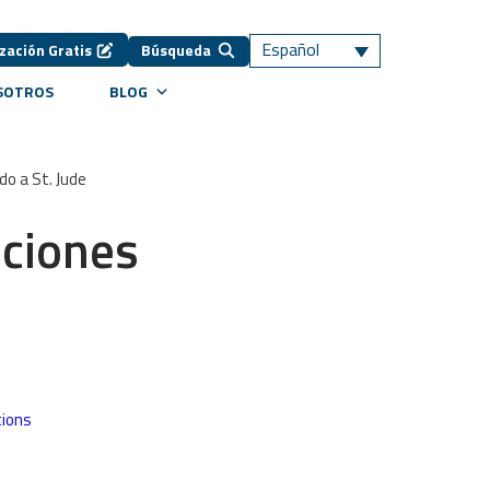
Español
zación Gratis
Búsqueda
OSOTROS
BLOG
o a St. Jude
cciones
tions