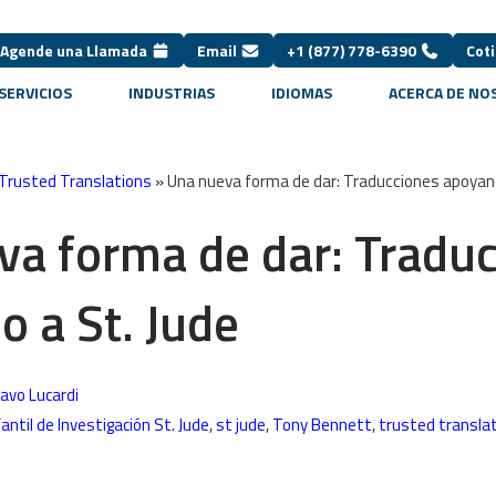
Agende una Llamada
Email
+1 (877) 778-6390
Coti
SERVICIOS
INDUSTRIAS
IDIOMAS
ACERCA DE N
 Trusted Translations
»
Una nueva forma de dar: Traducciones apoyand
va forma de dar: Tradu
 a St. Jude
avo Lucardi
fantil de Investigación St. Jude
,
st jude
,
Tony Bennett
,
trusted transla