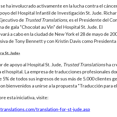
se ha involucrado activamente en la lucha contra el cánce
apoyo del Hospital Infantil de Investigación St. Jude. Richa
 Ejecutivo de
Trusted Translations
, es el Presidente del Co
a de gala “Chocolat au Vin” del Hospital St. Jude. El
evará a cabo en la ciudad de New York el 28 de mayo de 20
usiva de Tony Bennett y con Kristin Davis como Presidenta
ra St. Jude»
r de apoyo al Hospital St. Jude,
Trusted Translations
ha cr
el hospital. La empresa de traducciones profesionales dona
e 5% de todos sus ingresos de sus más de 5.000 clientes gene
on bienvenidos a unirse a la propuesta “Traducción para el 
e esta iniciativa, visite:
ranslations.com/translation-for-st-jude.asp