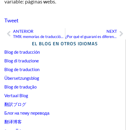
variable: páginas
w
ebs.
Tweet
ANTERIOR
NEXT
Ant
Sig
TMX: memorias de traducción en formato XML
¿Por qué el guaraní es diferente de otras lenguas indígenas americanas?
EL BLOG EN OTROS IDIOMAS
Blog de traducción
Blog di traduzione
Blog de traduction
Übersetzungsblog
Blog de tradução
Vertaal Blog
翻訳ブログ
Блог на тему перевода
翻译博客