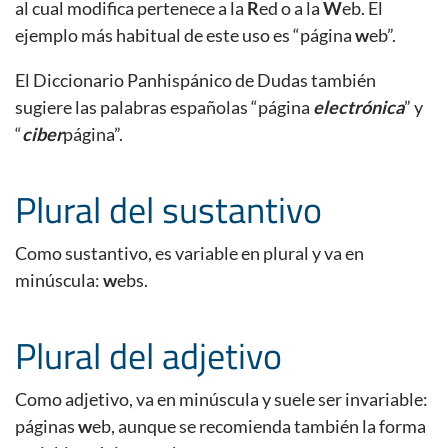
al cual modifica pertenece a la
R
ed o a la
W
eb. El
ejemplo más habitual de este uso es “página
w
eb”.
El Diccionario Panhispánico de Dudas también
sugiere las palabras españolas “página
electrónica
” y
“
ciber
página”.
Plural del sustantivo
Como sustantivo, es variable en plural y va en
minúscula:
w
ebs.
Plural del adjetivo
Como adjetivo, va en minúscula y suele ser invariable:
páginas
w
eb, aunque se recomienda también la forma