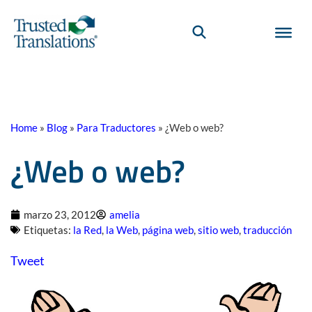
Home
»
Blog
»
Para Traductores
»
¿Web o web?
¿Web o web?
marzo 23, 2012
amelia
Etiquetas:
la Red
,
la Web
,
página web
,
sitio web
,
traducción
Tweet