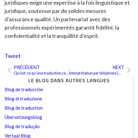
juridiques exige une expertise à la fois linguistique et
juridique, soutenue par de solides mesures
d’assurance qualité. Un partenariat avec des
professionnels expérimentés garantit fidélité, la
confidentialité et la tranquillité d’esprit.
Tweet
PRÉCÉDENT
NEXT
Précédent
Sui
Qu’est-ce qu’une traduction certifiée
Interprétation par téléphone (OPI) : Une solution commerciale rentable
LE BLOG DANS AUTRES LANGUES
Blog de traducción
Blog di traduzione
Blog de traduction
Übersetzungsblog
Blog de tradução
Vertaal Blog