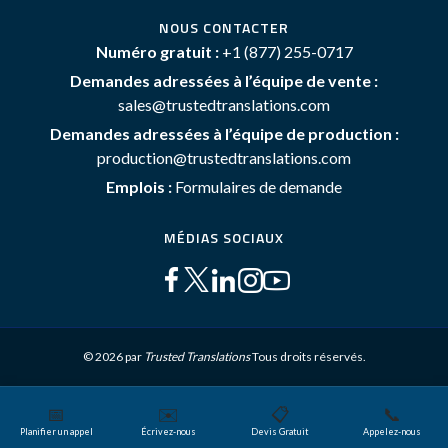
NOUS CONTACTER
Numéro gratuit :
+1 (877) 255-0717
Demandes adressées à l’équipe de vente :
sales@trustedtranslations.com
Demandes adressées à l’équipe de production :
production@trustedtranslations.com
Emplois :
Formulaires de demande
MÉDIAS SOCIAUX
© 2026 par
Trusted Translations
Tous droits réservés.
📅
✉️
📋
📞
Plan du site
Conditions générales
Politique de Confidentialité
Planifier un appel
Écrivez-nous
Devis Gratuit
Appelez-nous