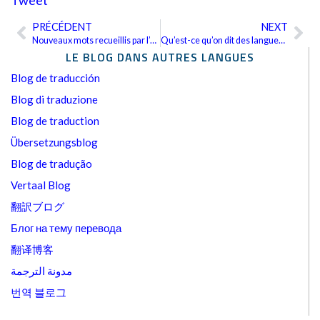
PRÉCÉDENT
NEXT
Précédent
Sui
Nouveaux mots recueillis par l’Académie Royale Espagnole
Qu’est-ce qu’on dit des langues auxiliaires internationales ?
LE BLOG DANS AUTRES LANGUES
Blog de traducción
Blog di traduzione
Blog de traduction
Übersetzungsblog
Blog de tradução
Vertaal Blog
翻訳ブログ
Блог на тему перевода
翻译博客
مدونة الترجمة
번역 블로그