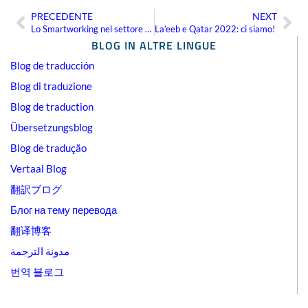
PRECEDENTE
NEXT
Precedente
Suc
Lo Smartworking nel settore della localizzazione
La’eeb e Qatar 2022: ci siamo!
BLOG IN ALTRE LINGUE
Blog de traducción
Blog di traduzione
Blog de traduction
Übersetzungsblog
Blog de tradução
Vertaal Blog
翻訳ブログ
Блог на тему перевода
翻译博客
مدونة الترجمة
번역 블로그